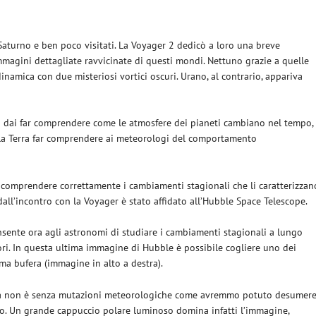
Saturno e ben poco visitati. La Voyager 2 dedicò a loro una breve
mmagini dettagliate ravvicinate di questi mondi. Nettuno grazie a quelle
namica con due misteriosi vortici oscuri. Urano, al contrario, appariva
o dai far comprendere come le atmosfere dei pianeti cambiano nel tempo,
la Terra far comprendere ai meteorologi del comportamento
 comprendere correttamente i cambiamenti stagionali che li caratterizzan
dall’incontro con la Voyager è stato affidato all’Hubble Space Telescope.
sente ora agli astronomi di studiare i cambiamenti stagionali a lungo
ori. In questa ultima immagine di Hubble è possibile cogliere uno dei
a bufera (immagine in alto a destra).
aneta non è senza mutazioni meteorologiche come avremmo potuto desumer
rno. Un grande cappuccio polare luminoso domina infatti l’immagine,