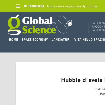
DI TENDENZA:
Acqua senza segreti con HydroGnss
HOME
SPACE ECONOMY
LANCIATORI
VITA NELLO SPAZI
Hubble ci svela
Inseri
Pub