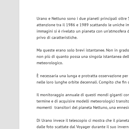
Urano e Nettuno sono i due pianeti principali oltre 
attenzione tra il 1986 e 1989 scattando le uniche i
immagini si è rivelato un pianeta con un’atmosfera di
privo di caratteristiche.
Ma queste erano solo brevi istantanee. Non in grad
non più di quanto possa una singola istantanea del
meteorologico.
È necessaria una lunga e protratta osservazione per
nelle loro lunghe orbite decennali. Compito che fin 
Il monitoraggio annuale di questi mondi giganti con
termine e di acquisire modelli meteorologici transit
momenti transitori del pianeta Nettuno, una ennesim
Di Urano invece il telescopio ci mostra che il pi
dalle foto scattate dal Voyager durante il suo inve