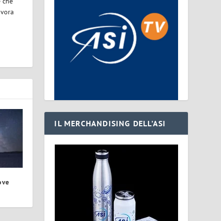
e che
avora
IL MERCHANDISING DELL’ASI
ove