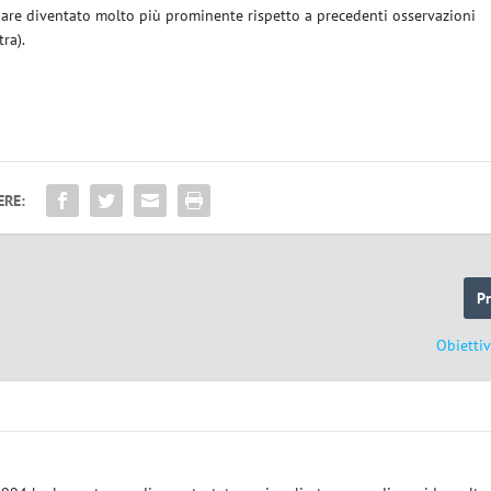
pare diventato molto più prominente rispetto a precedenti osservazioni
ra).
ERE:
P
Obiettiv