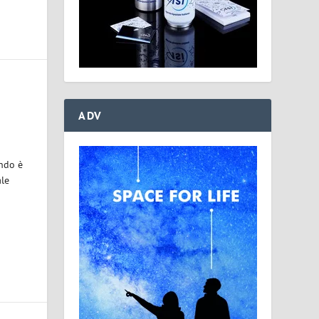
ADV
ondo è
ale