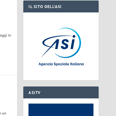
IL SITO DELL’ASI
 oggi in
ASITV
n un