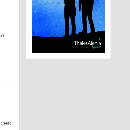
cci
icreato