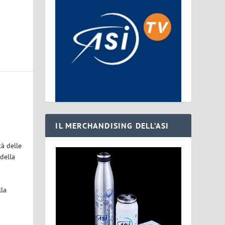
IL MERCHANDISING DELL’ASI
tà delle
della
lla