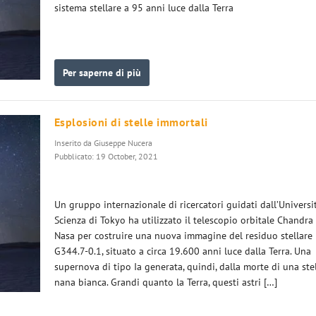
sistema stellare a 95 anni luce dalla Terra
Per saperne di più
Esplosioni di stelle immortali
Inserito da
Giuseppe Nucera
Pubblicato: 19 October, 2021
Un gruppo internazionale di ricercatori guidati dall’Universi
Scienza di Tokyo ha utilizzato il telescopio orbitale Chandra 
Nasa per costruire una nuova immagine del residuo stellare
G344.7-0.1, situato a circa 19.600 anni luce dalla Terra. Una
supernova di tipo Ia generata, quindi, dalla morte di una ste
nana bianca. Grandi quanto la Terra, questi astri […]