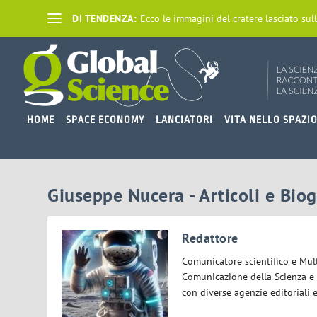
DI TENDENZA:
Ecco le immagini del cratere lasciato sull
HOME
SPACE ECONOMY
LANCIATORI
VITA NELLO SPAZI
Giuseppe Nucera - Articoli e Biog
Redattore
Comunicatore scientifico e Mul
Comunicazione della Scienza e 
con diverse agenzie editoriali 