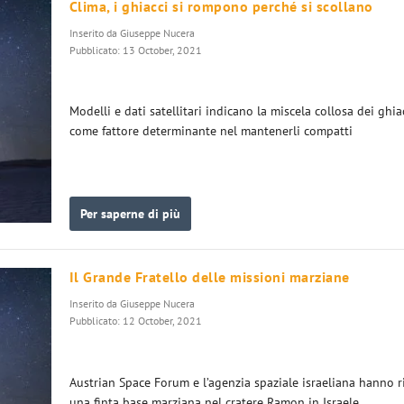
Clima, i ghiacci si rompono perché si scollano
Inserito da
Giuseppe Nucera
Pubblicato: 13 October, 2021
Modelli e dati satellitari indicano la miscela collosa dei ghia
come fattore determinante nel mantenerli compatti
Per saperne di più
Il Grande Fratello delle missioni marziane
Inserito da
Giuseppe Nucera
Pubblicato: 12 October, 2021
Austrian Space Forum e l’agenzia spaziale israeliana hanno r
una finta base marziana nel cratere Ramon in Israele