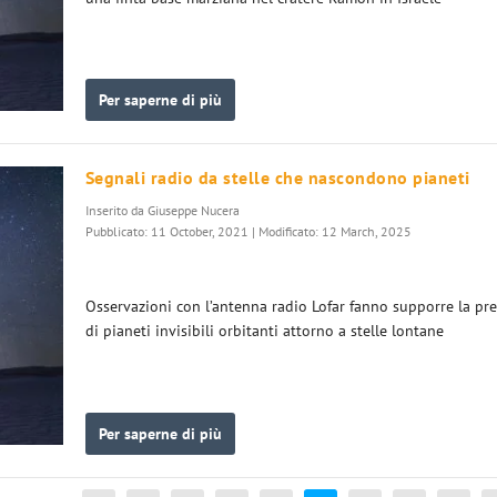
Per saperne di più
Segnali radio da stelle che nascondono pianeti
Inserito da
Giuseppe Nucera
Pubblicato: 11 October, 2021 | Modificato: 12 March, 2025
Osservazioni con l’antenna radio Lofar fanno supporre la pr
di pianeti invisibili orbitanti attorno a stelle lontane
Per saperne di più