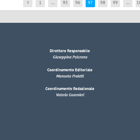
1
…
95
96
97
98
99
…
1
Direttore Responsabile
Giuseppina Pulcrano
Coordinamento Editoriale
Manuela Proietti
Coordinamento Redazionale
Valeria Guarnieri