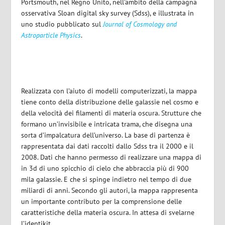
Portsmouth, nel Regno Unito, nell’ambito della campagna
osservativa Sloan digital sky survey (Sdss), e illustrata in
uno studio pubblicato sul
Journal of Cosmology and
Astroparticle Physics
.
Realizzata con l’aiuto di modelli computerizzati, la mappa
tiene conto della distribuzione delle galassie nel cosmo e
della velocità dei filamenti di materia oscura. Strutture che
formano un’invisibile e intricata trama, che disegna una
sorta d’impalcatura dell’universo. La base di partenza è
rappresentata dai dati raccolti dallo Sdss tra il 2000 e il
2008. Dati che hanno permesso di realizzare una mappa di
in 3d di uno spicchio di cielo che abbraccia più di 900
mila galassie. E che si spinge indietro nel tempo di due
miliardi di anni. Secondo gli autori, la mappa rappresenta
un importante contributo per la comprensione delle
caratteristiche della materia oscura. In attesa di svelarne
l’identikit.