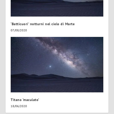
‘Batticuori’ notturni nel cielo di Marte
07/08/2020
Titano ‘maculato’
18/06/2020