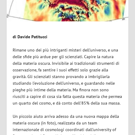
di
Davide Patitucci
Rimane uno dei più intriganti misteri dell’universo, e una
delle sfide più ardue per gli scienziati. Capire la natura
della materia oscura. Invisibile ai tradizionali strumenti di
osservazione, fa sentire i suoi effetti solo grazie alla
gravità. Gli scienziati stanno provando a imbrigliarla
studiando l’evoluzione dell’universo, e guardando nelle
pieghe più intime della materia. Ma finora non sono
riusciti a capire di cosa sia fatta questa materia che permea
un quarto del cosmo, e dà conto dell’85% della sua massa.
Un piccolo aiuto arriva adesso da una nuova mappa della
materia oscura (in foto), realizzata da un team
internazionale di cosmologi coordinati dall’university of