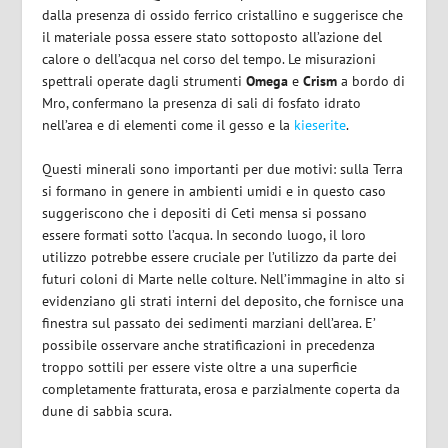
dalla presenza di ossido ferrico cristallino e suggerisce che
il materiale possa essere stato sottoposto all’azione del
calore o dell’acqua nel corso del tempo. Le misurazioni
spettrali operate dagli strumenti
Omega
e
Crism
a bordo di
Mro, confermano la presenza di sali di fosfato idrato
nell’area e di elementi come il gesso e la
kieserite
.
Questi minerali sono importanti per due motivi: sulla Terra
si formano in genere in ambienti umidi e in questo caso
suggeriscono che i depositi di Ceti mensa si possano
essere formati sotto l’acqua. In secondo luogo, il loro
utilizzo potrebbe essere cruciale per l’utilizzo da parte dei
futuri coloni di Marte nelle colture. Nell’immagine in alto si
evidenziano gli strati interni del deposito, che fornisce una
finestra sul passato dei sedimenti marziani dell’area. E’
possibile osservare anche stratificazioni in precedenza
troppo sottili per essere viste oltre a una superficie
completamente fratturata, erosa e parzialmente coperta da
dune di sabbia scura.