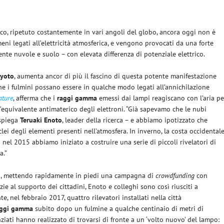
co, ripetuto costantemente in vari angoli del globo, ancora oggi non è
ni legati all’elettricità atmosferica, e vengono provocati da una forte
nte nuvole e suolo – con elevata differenza di potenziale elettrico.
Kyoto
, aumenta ancor di più il fascino di questa potente manifestazione
 che i fulmini possano essere in qualche modo legati all’annichilazione
ature
, afferma che i
raggi gamma
emessi dai lampi reagiscano con l’aria pe
l’equivalente antimaterico degli elettroni. “Già sapevamo che le nubi
 spiega
Teruaki
Enoto
, leader della ricerca – e abbiamo ipotizzato che
i degli elementi presenti nell’atmosfera. In inverno, la costa occidental
 nel 2015 abbiamo iniziato a costruire una serie di piccoli rivelatori di
a.”
lico, mettendo rapidamente in piedi una campagna di
crowdfunding
con
zie al supporto dei cittadini, Enoto e colleghi sono così riusciti a
e, nel febbraio 2017, quattro rilevatori installati nella città
raggi gamma
subito dopo un fulmine a qualche centinaio di metri di
iati hanno realizzato di trovarsi di fronte a un ‘volto nuovo’ del lampo: