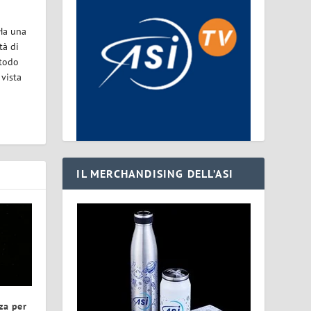
 Ha una
tà di
etodo
 vista
IL MERCHANDISING DELL’ASI
za per