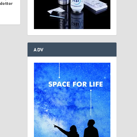
 dottor
ADV