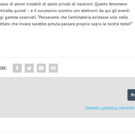
ollasso di atomi instabili di azoto privati di neutroni. Questo fenomeno
ticelle, quindi – e il successivo scontro con elettroni: da qui gli eventi
gi gamma osservati. “Pensavamo che l’antimateria esistesse solo nella
ttato che invece sarebbe potuta passare proprio sopra le nostre teste?”
ERE:
P
Gemella galattica, identiki