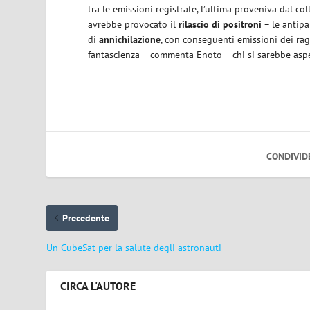
tra le emissioni registrate, l’ultima proveniva dal c
avrebbe provocato il
rilascio di positroni
– le antipar
di
annichilazione
, con conseguenti emissioni dei rag
fantascienza – commenta Enoto – chi si sarebbe aspe
CONDIVID
Precedente
Un CubeSat per la salute degli astronauti
CIRCA L'AUTORE