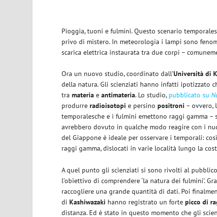
Pioggia, tuoni e fulmini. Questo scenario temporales
privo di mistero. In meteorologia i lampi sono fenome
scarica elettrica instaurata tra due corpi – comuneme
Ora un nuovo studio, coordinato dall’
Università di 
della natura. Gli scienziati hanno infatti ipotizzato
tra
materia
e
antimateria
. Lo studio,
pubblicato su
N
produrre
radioisotopi
e persino
positroni
– ovvero, 
temporalesche e i fulmini emettono raggi gamma –
avrebbero dovuto in qualche modo reagire con i nucle
del Giappone è ideale per osservare i temporali: così
raggi gamma, dislocati in varie località lungo la cost
A quel punto gli scienziati si sono rivolti al pubb
l’obiettivo di comprendere ‘la natura dei fulmini’. Gra
raccogliere una grande quantità di dati. Poi finalment
di
Kashiwazaki
hanno registrato un forte
picco di 
distanza. Ed è stato in questo momento che gli scienz