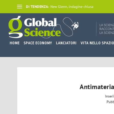
DI TENDENZA:
New Glenn, indagine chiusa
HOME
SPACE ECONOMY
LANCIATORI
VITA NELLO SPAZI
Antimateria 
Inser
Pubb