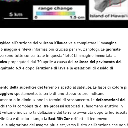
kyMed
all’eruzione del
vulcano Kilauea
va a completare
l’immagine
– 5 maggio
e rileva informazioni cruciali per i vulcanologi.
Le giornate
uea sono tutte concentrate in questa “foto”. L’immagine immortala la
mico
propagatosi dal 30 aprile a causa del
collasso del pavimento del
agnitudo 6.9
e dopo
l’eruzione di lava
e le esalazioni di
ossido di
ento della superficie del terreno
rispetto al satellite. Le fasce di colore p
aggiore
spostamento. Le serie di uno stesso colore indicano
 aumento o in diminuzione in termini di scostamento. Le
deformazioni del
chiano la complessità di
tre processi
associati al fenomeno eruttivo in
 vulcano indicano la deflazione del terreno avvenuta dopo la fuoriuscita
lle fasce di colore lungo la
East Rift Zone
riflette il fenomeno
e
e la migrazione del magma più a est, verso il sito dell’eruzione che non 