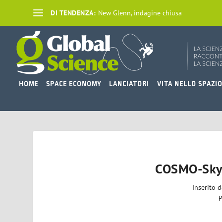
DI TENDENZA:
New Glenn, indagine chiusa
HOME
SPACE ECONOMY
LANCIATORI
VITA NELLO SPAZI
COSMO-SkyM
Inserito 
P