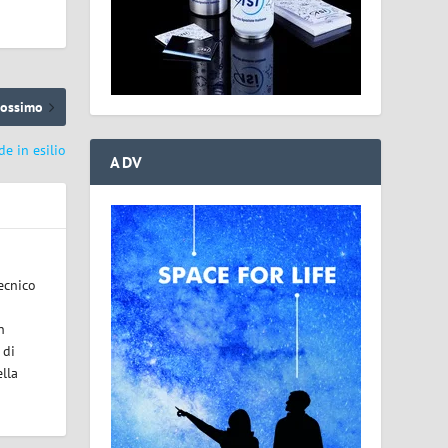
rossimo
e in esilio
ADV
ecnico
n
 di
lla