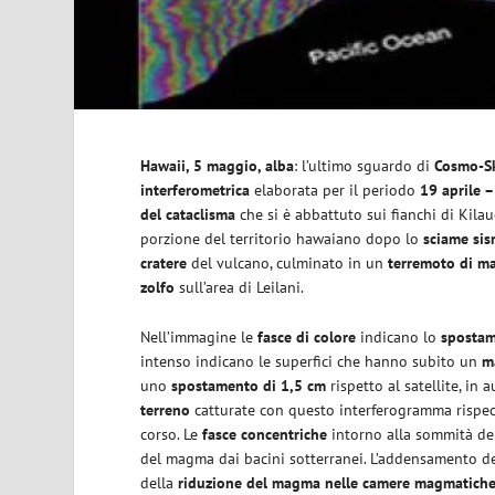
Hawaii, 5 maggio, alba
: l’ultimo sguardo di
Cosmo-S
interferometrica
elaborata per il periodo
19 aprile 
del
cataclisma
che si è abbattuto sui fianchi di Kila
porzione del territorio hawaiano dopo lo
sciame sis
cratere
del vulcano, culminato in un
terremoto di m
zolfo
sull’area di Leilani.
Nell’immagine le
fasce di colore
indicano lo
spostam
intenso indicano le superfici che hanno subito un
m
uno
spostamento di 1,5 cm
rispetto al satellite, in
terreno
catturate con questo interferogramma rispec
corso. Le
fasce concentriche
intorno alla sommità del
del magma dai bacini sotterranei. L’addensamento de
della
riduzione del magma nelle camere magmatich