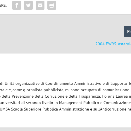
ERE:
P
2004 EW95, asteroid
 di Unità organizzative di Coordinamento Amministrativo e di Supporto T
erale e, come giornalista pubblicista, mi sono occupata di comunicazione.
della Prevenzione della Corruzione e della Trasparenza. Ho una Laurea i
 universitari di secondo livello in Management Pubblico e Comunicazione
 LUMSA-Scuola Superiore Pubblica Amministrazione e sull'Anticorruzione ne