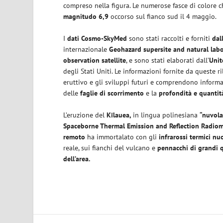
compreso nella figura. Le numerose fasce di colore 
magnitudo 6,9
occorso sul fianco sud il 4 maggio.
I
dati Cosmo-SkyMed
sono stati raccolti e forniti
dal
internazionale
Geohazard supersite and natural labo
observation satellite
, e sono stati elaborati dall’
Unit
degli Stati Uniti. Le informazioni fornite da queste 
eruttivo e gli sviluppi futuri e comprendono informaz
delle
faglie di scorrimento
e la
profondità e quanti
L’eruzione del
Kīlauea,
in lingua polinesiana
“nuvola
Spaceborne Thermal Emission and Reflection Radio
remoto
ha immortalato con gli
infrarossi termici
nuo
reale, sui fianchi del vulcano e
pennacchi di grandi q
dell’area.