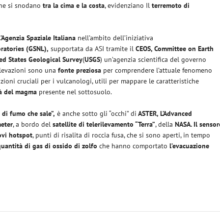
che si snodano
tra la cima e la costa
, evidenziano Il
terremoto di
l’Agenzia Spaziale Italiana
nell’ambito dell’iniziativa
ratories (GSNL),
supportata da ASI tramite il
CEOS, Committee on Earth
ed States Geological Survey
(
USGS
) un’agenzia scientifica del governo
rilevazioni sono una
fonte preziosa
per comprendere l’attuale fenomeno
ioni cruciali per i vulcanologi, utili per mappare le caratteristiche
tà del magma
presente nel sottosuolo.
 di fumo che sale”,
è anche sotto gli “occhi” di
ASTER, L’Advanced
meter
, a bordo del
satellite di telerilevamento “Terra”
, della
NASA. Il sensor
vi hotspot
, punti di risalita di roccia fusa, che si sono aperti, in tempo
uantità di gas di ossido di zolfo
che hanno comportato
l’evacuazione