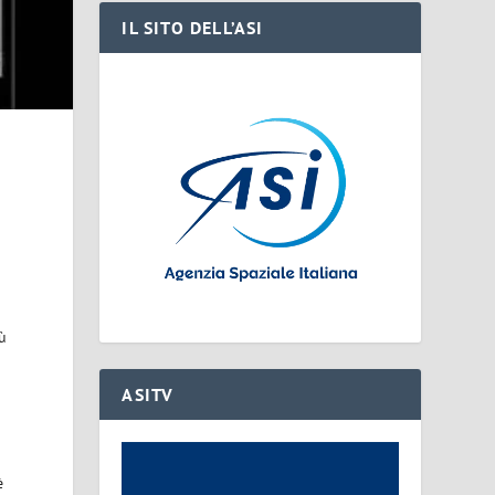
IL SITO DELL’ASI
iù
ASITV
è