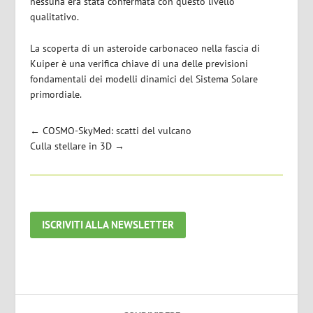
nessuna era stata confermata con questo livello
qualitativo.
La scoperta di un asteroide carbonaceo nella fascia di
Kuiper è una verifica chiave di una delle previsioni
fondamentali dei modelli dinamici del Sistema Solare
primordiale.
←
COSMO-SkyMed: scatti del vulcano
Culla stellare in 3D
→
ISCRIVITI ALLA NEWSLETTER