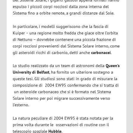
del Sistema Solare, i giganti gassosi appena formati hanno
espulso i piccoli corpi rocciosi dalla zona interna del
Sistema fino a orbite remote, a grandi distanze dal Sole.
In particolare, i modelli suggeriscono che la fascia di
Kuiper – una regione molto fredda che giace oltre l’orbita
di Nettuno – dovrebbe contenere una piccola frazione di
corpi rocciosi provenienti dal Sistema Solare interno, come
gli asteroidi ricchi di carbonio, detti anche
carbonacei
.
Lo studio realizzato da un team di astronomi della
Queen’s
University di Belfast
, ha fornito un ulteriore sostegno a
queste tesi. Gli studiosi sono stati in grado di misurare la
composizione di 2004 EW95 confermando che si tratta di
un asteroide carbonaceo che si è formato nel Sistema
Solare interno per poi migrare successivamente verso
l’esterno.
La natura peculiare di 2004 EW95 è stata notata per la
prima volta durante le osservazioni di routine con il
telescopio spaziale
Hubble
.