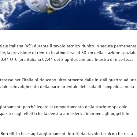
aziale Italiana (ASI) durante il tavolo tecnico riunito in seduta permanente
le, la previsione di rientro in atmosfera ad 80 km della stazione spaziale
0:44 UTC (ora italiana 02.44 del 2 aprile), con una finestra di incertezza
teresse per l’Italia, si riducono ulteriormente dalle iniziali quattro ad una
iale coinvolgimento della parte orientale dell’isola di Lampedusa nella
ggiornamenti perché legate al comportamento della stazione spaziale
pazio e agli effetti che la densità atmosferica imprime agli oggetti in
Borrelli, in base agli aggiornamenti forniti dal tavolo tecnico, che resta