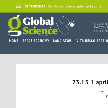
DI TENDENZA:
Un ‘visitatore invadente’ per la Luna
HOME
SPACE ECONOMY
LANCIATORI
VITA NELLO SPAZI
23.15 1 apri
Inseri
P