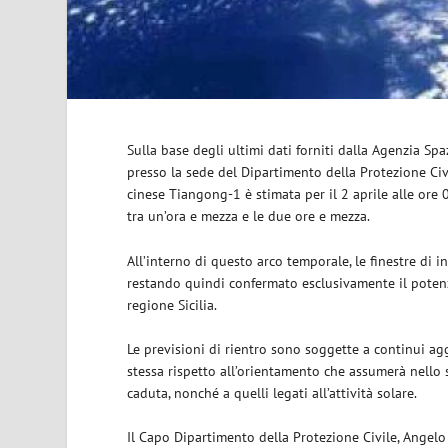
Sulla base degli ultimi dati forniti dalla Agenzia Sp
presso la sede del Dipartimento della Protezione Civi
cinese Tiangong-1 è stimata per il 2 aprile alle ore 0
tra un’ora e mezza e le due ore e mezza.
All’interno di questo arco temporale, le finestre di in
restando quindi confermato esclusivamente il potenz
regione Sicilia.
Le previsioni di rientro sono soggette a continui a
stessa rispetto all’orientamento che assumerà nello s
caduta, nonché a quelli legati all’attività solare.
Il Capo Dipartimento della Protezione Civile, Angelo 