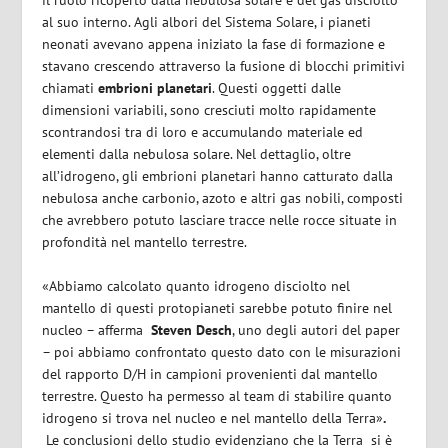
al suo interno. Agli albori del Sistema Solare, i pianeti
neonati avevano appena iniziato la fase di formazione e
stavano crescendo attraverso la fusione di blocchi primitivi
chiamati
embrioni planetari
. Questi oggetti dalle
dimensioni variabili, sono cresciuti molto rapidamente
scontrandosi tra di loro e accumulando materiale ed
elementi dalla nebulosa solare. Nel dettaglio, oltre
all’idrogeno, gli embrioni planetari hanno catturato dalla
nebulosa anche carbonio, azoto e altri gas nobili, composti
che avrebbero potuto lasciare tracce nelle rocce situate in
profondità nel mantello terrestre.
«Abbiamo calcolato quanto idrogeno disciolto nel
mantello di questi protopianeti sarebbe potuto finire nel
nucleo – afferma
Steven Desch
, uno degli autori del paper
– poi abbiamo confrontato questo dato con le misurazioni
del rapporto D/H in campioni provenienti dal mantello
terrestre. Questo ha permesso al team di stabilire quanto
idrogeno si trova nel nucleo e nel mantello della Terra»
.
Le conclusioni dello studio evidenziano che la Terra si è