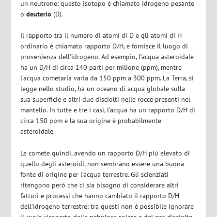
un neutrone: questo isotopo è chiamato idrogeno pesante
o
deuterio
(D).
Il rapporto tra il numero di atomi di D e gli atomi di H
ordinario è chiamato rapporto D/H, e fornisce il luogo di
provenienza dell’idrogeno. Ad esempio, l’acqua asteroidale
ha un D/H di circa 140 parti per milione (ppm), mentre
l’acqua cometaria varia da 150 ppm a 300 ppm. La Terra, si
legge nello studio, ha un oceano di acqua globale sulla
sua superficie e altri due disciolti nelle rocce presenti nel
mantello. In tutte e tre i casi, l’acqua ha un rapporto D/H di
circa 150 ppm e la sua origine è probabilmente
asteroidale.
Le comete quindi, avendo un rapporto D/H più elevato di
quello degli asteroidi, non sembrano essere una buona
fonte di origine per l’acqua terrestre. Gli scienziati
ritengono però che ci sia bisogno di considerare altri
fattori e processi che hanno cambiato il rapporto D/H
dell’idrogeno terrestre: tra questi non è possibile ignorare
il ruolo ricoperto dalla nebulosa solare e del gas disciolto