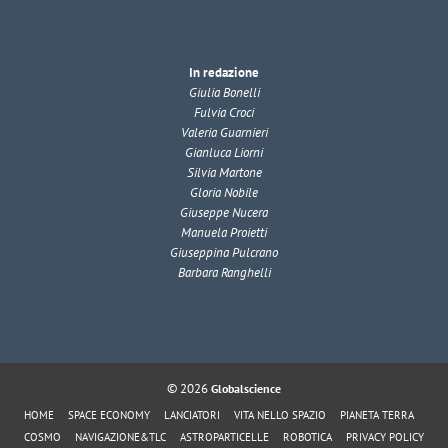
In redazione
Giulia Bonelli
Fulvia Croci
Valeria Guarnieri
Gianluca Liorni
Silvia Martone
Gloria Nobile
Giuseppe Nucera
Manuela Proietti
Giuseppina Pulcrano
Barbara Ranghelli
© 2026
Globalscience
HOME
SPACE ECONOMY
LANCIATORI
VITA NELLO SPAZIO
PIANETA TERRA
COSMO
NAVIGAZIONE&TLC
ASTROPARTICELLE
ROBOTICA
PRIVACY POLICY