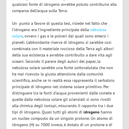
qualsiasi fonte di idrogeno avrebbe potuto contribuire alla
comparsa dell’acqua sulla Terra.
Un punto a favore di questa tesi, risiede nel fatto che
l’idrogeno era l’ingrediente principale della
nebulosa
solare
, ovvero i gas e le polveri dai quali sono emersi i
pianeti. L’abbondante riserva di idrogeno si sarebbe così
combinata con il materiale roccioso della Terra agli albori
della sua esistenza e avrebbe contribuito a dare vita agli
oceani. Secondo il parere degli autori del paper, la
nebulosa solare sarebbe una fonte sottovalutata che non
ha mai ricevuto la giusta attenzione dalla comunità
scientifica, anche se in realtà essa rappresenta il serbatoio
principale di idrogeno nel sistema solare primitivo. Per
distinguere tra le fonti d’acqua provenienti dalle comete e
quelle dalla nebulosa solare gli scienziati si sono rivolti
alla chimica degli isotopi, misurando il rapporto tra i due
tipi di idrogeno. Quasi tutti gli atomi di
idrogeno
hanno
un nucleo composto da un singolo protone. Un atomo di
idrogeno (H) su 7000 invece, è dotato di un protone e di