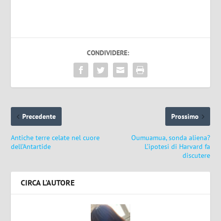
CONDIVIDERE:
Precedente
Prossimo
Antiche terre celate nel cuore
Oumuamua, sonda aliena?
dell’Antartide
L’ipotesi di Harvard fa
discutere
CIRCA L'AUTORE