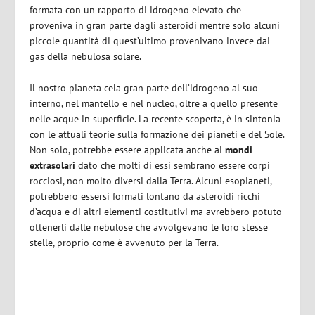
formata con un rapporto di idrogeno elevato che
proveniva in gran parte dagli asteroidi mentre solo alcuni
piccole quantità di quest’ultimo provenivano invece dai
gas della nebulosa solare.
Il nostro pianeta cela gran parte dell’idrogeno al suo
interno, nel mantello e nel nucleo, oltre a quello presente
nelle acque in superficie. La recente scoperta, è in sintonia
con le attuali teorie sulla formazione dei pianeti e del Sole.
Non solo, potrebbe essere applicata anche ai
mondi
extrasolari
dato che molti di essi sembrano essere corpi
rocciosi, non molto diversi dalla Terra. Alcuni esopianeti,
potrebbero essersi formati lontano da asteroidi ricchi
d’acqua e di altri elementi costitutivi ma avrebbero potuto
ottenerli dalle nebulose che avvolgevano le loro stesse
stelle, proprio come è avvenuto per la Terra.