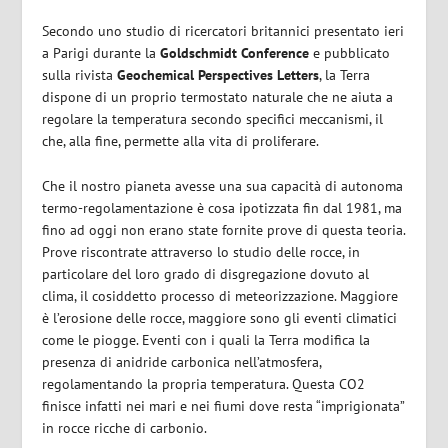
Secondo uno studio di ricercatori britannici presentato ieri
a Parigi durante la
Goldschmidt Conference
e pubblicato
sulla rivista
Geochemical Perspectives Letters
, la Terra
dispone di un proprio termostato naturale che ne aiuta a
regolare la temperatura secondo specifici meccanismi, il
che, alla fine, permette alla vita di proliferare.
Che il nostro pianeta avesse una sua capacità di autonoma
termo-regolamentazione è cosa ipotizzata fin dal 1981, ma
fino ad oggi non erano state fornite prove di questa teoria.
Prove riscontrate attraverso lo studio delle rocce, in
particolare del loro grado di disgregazione dovuto al
clima, il cosiddetto processo di meteorizzazione. Maggiore
è l’erosione delle rocce, maggiore sono gli eventi climatici
come le piogge. Eventi con i quali la Terra modifica la
presenza di anidride carbonica nell’atmosfera,
regolamentando la propria temperatura. Questa CO2
finisce infatti nei mari e nei fiumi dove resta “imprigionata”
in rocce ricche di carbonio.