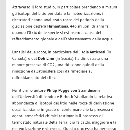
Attraverso il loro studio, in particolare prendendo a misura
gli isotopi del Litio per datare la meteorizzazione, i
ricercatori hanno analizzato rocce del periodo della
glaciazione dell’era
Hirnantiana
, 445 milioni di anni fa,
quando l’85% delle specie si estinsero a causa del
raffreddamento globale e dell’abbassamento delle acque.
L’analisi delle rocce, in particolare dell’
Isola Anticosti
(in
Canada), e dal
Dob Linn
(in Scozia), ha dimostrato una
minore presenza di CO2, una riduzione quindi della
rimozione dall’atmosfera così da rimediare al
raffreddamento del clima.
Per il primo autore
Philip Pogge von Strandmann
dell’Università di Londra e Birbeck “studiando la relativa
abbondanza di isotopi del litio nelle rocce di derivazione
oceanica, siamo in grado di confermare che la presenza di
agenti atmosferici chimici testimonia il processo di
termostato naturale della Terra: più fa caldo, maggiore è la
meteorizzazione e viceversa. Questo processo ha permesso