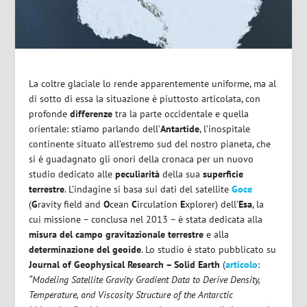
La coltre glaciale lo rende apparentemente uniforme, ma al
di sotto di essa la situazione è piuttosto articolata, con
profonde
differenze
tra la parte occidentale e quella
orientale: stiamo parlando dell’
Antartide
, l’inospitale
continente situato all’estremo sud del nostro pianeta, che
si è guadagnato gli onori della cronaca per un nuovo
studio dedicato alle
peculiarità
della sua
superficie
terrestre
. L’indagine si basa sui dati del satellite
Goce
(
G
ravity field and
O
cean
C
irculation
E
xplorer) dell’
Esa
, la
cui missione – conclusa nel 2013 – è stata dedicata alla
misura del campo gravitazionale terrestre
e alla
determinazione del geoide
. Lo studio è stato pubblicato su
Journal of Geophysical Research – Solid Earth
(
articolo
:
“Modeling Satellite Gravity Gradient Data to Derive Density,
Temperature, and Viscosity Structure of the Antarctic