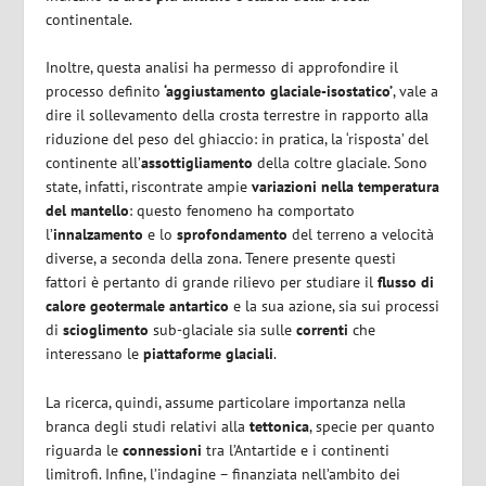
continentale.
Inoltre, questa analisi ha permesso di approfondire il
processo definito
‘aggiustamento glaciale-isostatico’
, vale a
dire il sollevamento della crosta terrestre in rapporto alla
riduzione del peso del ghiaccio: in pratica, la ‘risposta’ del
continente all’
assottigliamento
della coltre glaciale. Sono
state, infatti, riscontrate ampie
variazioni nella temperatura
del mantello
: questo fenomeno ha comportato
l’
innalzamento
e lo
sprofondamento
del terreno a velocità
diverse, a seconda della zona. Tenere presente questi
fattori è pertanto di grande rilievo per studiare il
flusso di
calore geotermale antartico
e la sua azione, sia sui processi
di
scioglimento
sub-glaciale
sia sulle
correnti
che
interessano le
piattaforme glaciali
.
La ricerca, quindi, assume particolare importanza nella
branca degli studi relativi alla
tettonica
, specie per quanto
riguarda le
connessioni
tra l’Antartide e i continenti
limitrofi. Infine, l’indagine – finanziata nell’ambito dei