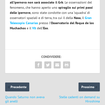
all’ipernova non sarà associato il Grb
. Le osservazioni del
fenomeno, che hanno aperto uno
spiraglio
sui primi passi
delle ipernove
, sono state condotte con una ‘squadra’ di
osservatori spaziali e di terra, tra cui il della
Nasa
, il
Gran
Telescopio Canarias
presso l’
Osservatorio del Roque de los
Muchachos
e il
Vlt
dell’
Eso
.
CONDIVIDERE:
Precedente
Prossimo
Quando Saturno non aveva
Stelle cadenti on demand su
gli anelli
Hiroshima