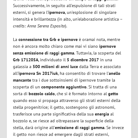
Successivamente, in seguito all’espulsione di tali strati
esterni, si genera l’
ipernova
, un’esplosione di singolare
intensità e brillantezza (in alto, un’elaborazione artistica –
credits: Anna Serena Esposito
).
La
connessione tra Grb e ipernove
è oramai nota, mentre
non è ancora molto chiaro come mai vi siano
ipernove
senza emissione di raggi gamma
. Tuttavia, la scoperta del
Grb 171205A
, individuato il
5 dicembre 2017
in una
galassia a
500 milioni di anni luce
dalla Terra e associato
all’
ipernova Sn 2017iuk
, ha consentito di trovare l’
anello
mancante
tra i due sottoinsiemi di ipernove tramite la
scoperta di un
componente aggiuntivo
. Si tratta di una
sorta di
bozzolo caldo
, che si è formato intorno al
getto
quando esso si propaga attraverso gli strati esterni della
stella progenitrice; il getto, sostengono gli astronomi,
trasferisce una parte significativa della sua
energia
al
bozzolo e, se riesce ad oltrepassare la superficie della
stella, darà origine all’
emissione di raggi gamma
. Se invece
il getto non riesce ad emergere dagli strati esterni,