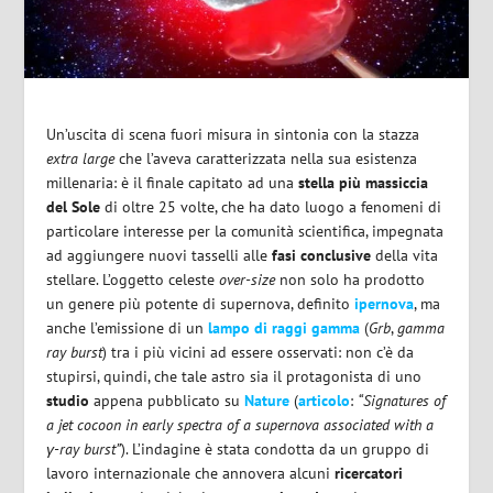
Un’uscita di scena fuori misura in sintonia con la stazza
extra large
che l’aveva caratterizzata nella sua esistenza
millenaria: è il finale capitato ad una
stella più massiccia
del Sole
di oltre 25 volte, che ha dato luogo a fenomeni di
particolare interesse per la comunità scientifica, impegnata
ad aggiungere nuovi tasselli alle
fasi conclusive
della vita
stellare. L’oggetto celeste
over-size
non solo ha prodotto
un genere più potente di supernova, definito
ipernova
, ma
anche l’emissione di un
lampo di raggi gamma
(
Grb
,
gamma
ray burst
) tra i più vicini ad essere osservati: non c’è da
stupirsi, quindi, che tale astro sia il protagonista di uno
studio
appena pubblicato su
Nature
(
articolo
:
“Signatures of
a jet cocoon in early spectra of a supernova associated with a
γ-ray burst”
). L’indagine è stata condotta da un gruppo di
lavoro internazionale che annovera alcuni
ricercatori