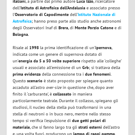
italiani
, a partire dal primo autore
Luca Izzo
, ricercatore
dell’
Istituto di Astrofisica dell’Andalusia
e associato presso
l’
Osservatorio di Capodimonte
dell’
Istituto Nazionale di
Astrofisica
; hanno preso parte allo studio anche astronomi
degli Osservatori Inaf di
Brera
, di
Monte Porzio Catone
e di
Bologna
.
Risale al
1998
la prima identificazione di un’
ipernova
,
indicata come un genere di supernova dotato di
un’
energia da 5 a 50 volte superiore
rispetto alle ‘colleghe’
usuali e associato all’emissione di un
Grb
; si trattava della
prima evidenza
della connessione tra i
due fenomeni
.
Questo
scenario
è stato proposto per spiegare quanto
accaduto all’astro
over-size
in questione che, dopo aver
finito il ‘carburante’, è
collassato
in maniera
particolarmente teatrale. Durante il collasso, spiegano gli
studiosi, il nucleo della stella può trasformarsi in una
stella di neutroni o in buco nero, mentre nello stesso
tempo si verifica l’espulsione di
due getti polari di
materiale
, che si fanno largo tra gli
strati esterni
dell’astro
e, una volta fuori, producono un
lampo di raggi gamma
.