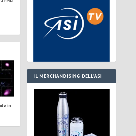
ra nella
IL MERCHANDISING DELL’ASI
nde in