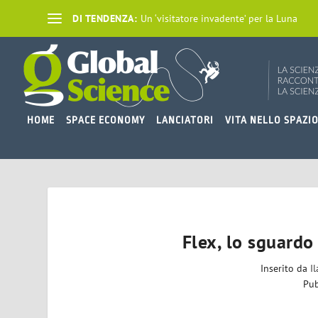
DI TENDENZA:
Un ‘visitatore invadente’ per la Luna
HOME
SPACE ECONOMY
LANCIATORI
VITA NELLO SPAZI
Flex, lo sguardo 
Inserito da
I
Pub