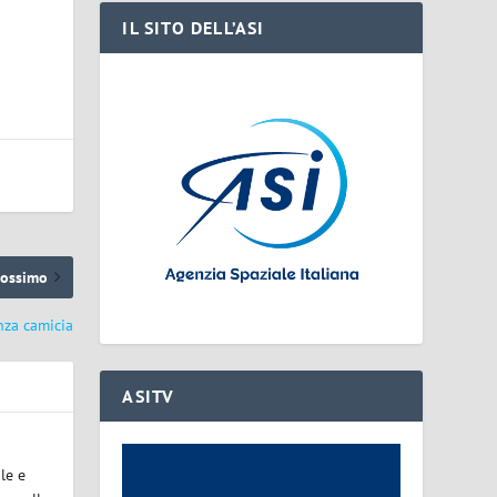
IL SITO DELL’ASI
rossimo
nza camicia
ASITV
le e