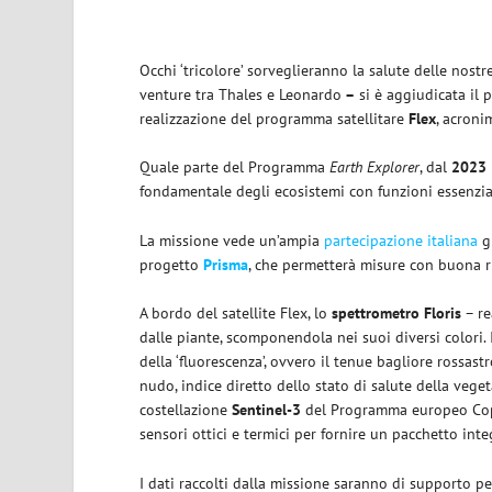
Occhi ‘tricolore’ sorveglieranno la salute delle nost
venture tra Thales e Leonardo
–
si è aggiudicata il 
realizzazione del programma satellitare
Flex
, acron
Quale parte del Programma
Earth Explorer
, dal
2023
fondamentale degli ecosistemi con funzioni essenzial
La missione vede un’ampia
partecipazione italiana
gr
progetto
Prisma
, che permetterà misure con buona r
A bordo del satellite Flex, lo
spettrometro Floris
– re
dalle piante, scomponendola nei suoi diversi colori. 
della ‘fluorescenza’, ovvero il tenue bagliore rossas
nudo, indice diretto dello stato di salute della vege
costellazione
Sentinel-3
del Programma europeo Coper
sensori ottici e termici per fornire un pacchetto inte
I dati raccolti dalla missione saranno di supporto p