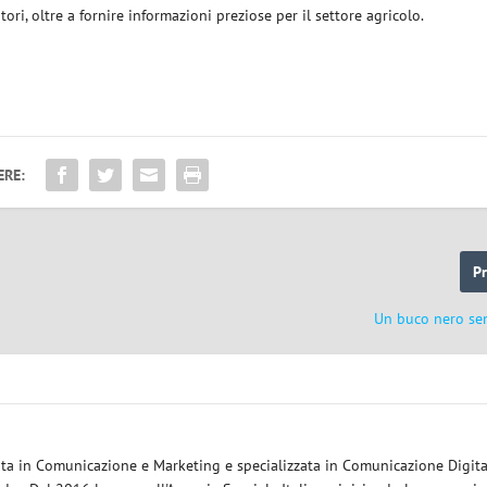
tori, oltre a fornire informazioni preziose per il settore agricolo.
ERE:
P
Un buco nero se
eata in Comunicazione e Marketing e specializzata in Comunicazione Digita