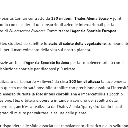
re piante. Con un contratto da
150 milioni, Thales Alenia Space –
joint
podio come leader di un consorzio di aziende internazionali per la
imo di
Fluorescence Exolorer
. Committente
l’Agenzia Spaziale Europea
.
Flex studierà da satellite lo
stato di salute della vegetazione
, component
i per il mantenimento della vita sul nostro pianeta.
azie anche all’
Agenzia Spaziale Italiana
per la complementarietà con il
isoluzione spaziale per diagnosi più mirate.
alizzato da Leonardo – rileverà da circa
800 km di altezza
la luce emessa
In questo modo sarà possibile stabilire con precisione assoluta l’intensit
tro emesso durante la
fotosintesi clorofilliana
e impercettibile all’occhio
tazione. Flex orbiterà e opererà in tandem con uno dei satelliti della
nicus, anch’essa realizzata da Thales Alenia Space, sfruttando i suoi
grato di misure per valutare la salute delle piante.
er rispondere alle sfide associate al cambiamento climatico e allo svilupp