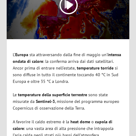
L’
Europa
sta attraversando dalla fine di maggio un’
intensa
ondata di calore
: la conferma arriva dai dati satellitari.
Ancor prima di entrare nell’estate,
temperature torride
si
sono diffuse in tutto il continente toccando 40 °C in Sud
Europa e oltre 35 °C a Londra.
Le
temperature della superficie terrestre
sono state
misurate da
Sentinel-3
, missione del programma europeo
Copernicus di osservazione della Terra.
A favorire il caldo estremo è la
heat dome
o
cupola di
calore
: una vasta area di alta pressione che intrappola
l’aria calda negli strati più bassi dell’atmosfera.