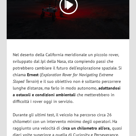
Nel deserto della California meridionale un piccolo rover,
sviluppato dal Jpl della Nasa, sta compiendo passi che
potrebbero cambiare il futuro dell’esplorazione spaziale. Si
chiama
Ernest
(
Exploration Rover for Navigating Extreme
Sloped Terrain
) e il suo obiettivo non è soltanto percorrere
lunghe distanze, ma farlo in modo autonomo,
adattandosi
a ostacoli e condizioni ambientali
che metterebbero in
difficoltà i rover oggi in servizio.
Durante gli ultimi test, il veicolo ha percorso circa 26
chilometri con un intervento minimo degli operatori. Ha
raggiunto una velocità di c
irca un chilometro all’ora,
quasi
dieci volte superiore a quella di Curiosity e Perseverance.