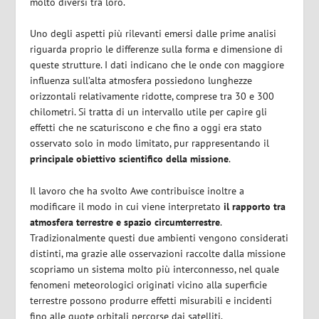
molto diversi tra loro.
Uno degli aspetti più rilevanti emersi dalle prime analisi
riguarda proprio le differenze sulla forma e dimensione di
queste strutture. I dati indicano che le onde con maggiore
influenza sull’alta atmosfera possiedono lunghezze
orizzontali relativamente ridotte, comprese tra 30 e 300
chilometri. Si tratta di un intervallo utile per capire gli
effetti che ne scaturiscono e che fino a oggi era stato
osservato solo in modo limitato, pur rappresentando il
principale obiettivo scientifico della missione
.
Il lavoro che ha svolto Awe contribuisce inoltre a
modificare il modo in cui viene interpretato
il rapporto tra
atmosfera terrestre e spazio circumterrestre
.
Tradizionalmente questi due ambienti vengono considerati
distinti, ma grazie alle osservazioni raccolte dalla missione
scopriamo un sistema molto più interconnesso, nel quale
fenomeni meteorologici originati vicino alla superficie
terrestre possono produrre effetti misurabili e incidenti
fino alle quote orbitali percorse dai satelliti.