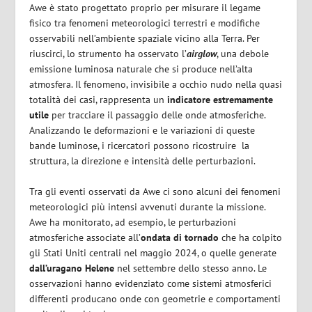
Awe è stato progettato proprio per misurare il legame
fisico tra fenomeni meteorologici terrestri e modifiche
osservabili nell’ambiente spaziale vicino alla Terra. Per
riuscirci, lo strumento ha osservato l’
airglow
, una debole
emissione luminosa naturale che si produce nell’alta
atmosfera. Il fenomeno, invisibile a occhio nudo nella quasi
totalità dei casi, rappresenta un
indicatore estremamente
utile
per tracciare il passaggio delle onde atmosferiche.
Analizzando le deformazioni e le variazioni di queste
bande luminose, i ricercatori possono ricostruire la
struttura, la direzione e intensità delle perturbazioni.
Tra gli eventi osservati da Awe ci sono alcuni dei fenomeni
meteorologici più intensi avvenuti durante la missione.
Awe ha monitorato, ad esempio, le perturbazioni
atmosferiche associate all’
ondata di tornado
che ha colpito
gli Stati Uniti centrali nel maggio 2024, o quelle generate
dall’uragano Helene
nel settembre dello stesso anno. Le
osservazioni hanno evidenziato come sistemi atmosferici
differenti producano onde con geometrie e comportamenti