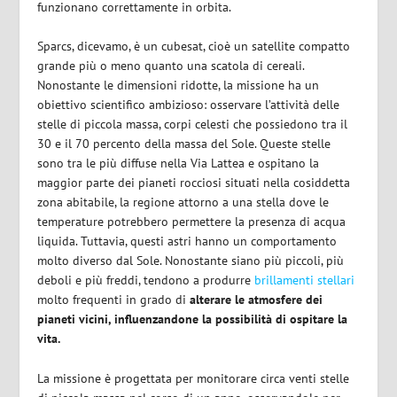
funzionano correttamente in orbita.
Sparcs, dicevamo, è un cubesat, cioè un satellite compatto
grande più o meno quanto una scatola di cereali.
Nonostante le dimensioni ridotte, la missione ha un
obiettivo scientifico ambizioso: osservare l’attività delle
stelle di piccola massa, corpi celesti che possiedono tra il
30 e il 70 percento della massa del Sole. Queste stelle
sono tra le più diffuse nella Via Lattea e ospitano la
maggior parte dei pianeti rocciosi situati nella cosiddetta
zona abitabile, la regione attorno a una stella dove le
temperature potrebbero permettere la presenza di acqua
liquida. Tuttavia, questi astri hanno un comportamento
molto diverso dal Sole. Nonostante siano più piccoli, più
deboli e più freddi, tendono a produrre
brillamenti stellari
molto frequenti in grado di
alterare le atmosfere dei
pianeti vicini, influenzandone la possibilità di ospitare la
vita.
La missione è progettata per monitorare circa venti stelle