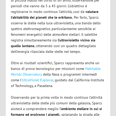
di piccola massa nel corso di un anno, osservandole per
periodi che vanno da 5 a 45 giorni. L’obiettivo è
registrarne in modo continuo l’attività, così da
valutare
l’abitabilità dei pianeti che le orbitano.
Per farlo, Sparcs
osserva le stelle nella luce ultravioletta, una banda dello
spettro elettromagnetico particolarmente sensibile ai
fenomeni energetici delle atmosfere stellari. Il satellite
registra simultaneamente sia
l’ultravioletto vicino sia
quello lontano
, ottenendo così un quadro dettagliato
dell’energia rilasciata dalle stelle nel tempo.
Oltre ai risultati scientifici, Sparcs rappresenta anche un
banco di prova tecnologico per missioni come
Habitable
Worlds Observatory
della Nasa o programmi intermedi
come l
’UltraViolet Explorer
, guidato dal California Institute
of Technology, a Pasadena.
Osservando per la prima volta in modo continuo l’attività
ultravioletta delle stelle più comuni della galassia, Sparcs
aiuterà a comprendere meglio l
’ambiente stellare in cui si
formano ed evolvono i pianeti,
spianando la strada alle