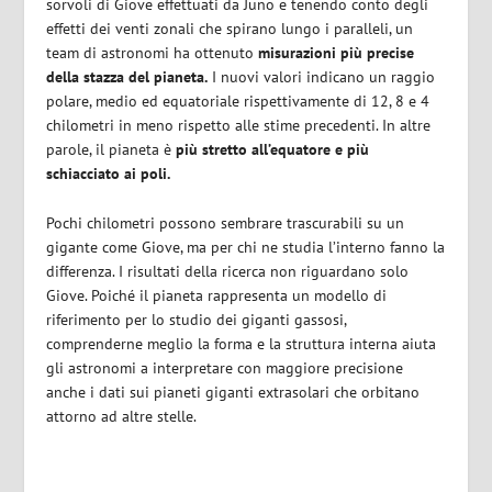
sorvoli di Giove effettuati da Juno e tenendo conto degli
effetti dei venti zonali che spirano lungo i paralleli, un
team di astronomi ha ottenuto
misurazioni più precise
della stazza del pianeta.
I nuovi valori indicano un raggio
polare, medio ed equatoriale rispettivamente di 12, 8 e 4
chilometri in meno rispetto alle stime precedenti. In altre
parole, il pianeta è
più stretto all’equatore e più
schiacciato ai poli.
Pochi chilometri possono sembrare trascurabili su un
gigante come Giove, ma per chi ne studia l’interno fanno la
differenza. I risultati della ricerca non riguardano solo
Giove. Poiché il pianeta rappresenta un modello di
riferimento per lo studio dei giganti gassosi,
comprenderne meglio la forma e la struttura interna aiuta
gli astronomi a interpretare con maggiore precisione
anche i dati sui pianeti giganti extrasolari che orbitano
attorno ad altre stelle.