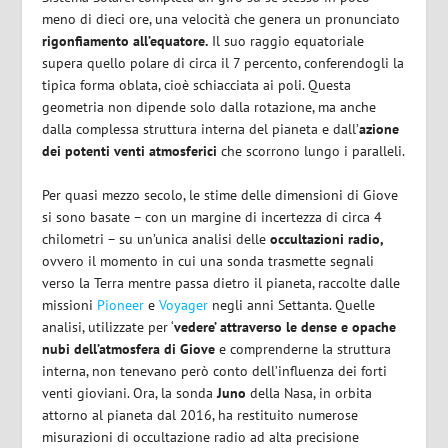
meno di dieci ore, una velocità che genera un pronunciato
rigonfiamento all’equatore.
Il suo raggio equatoriale
supera quello polare di circa il 7 percento, conferendogli la
tipica forma oblata, cioè schiacciata ai poli. Questa
geometria non dipende solo dalla rotazione, ma anche
dalla complessa struttura interna del pianeta e dall’
azione
dei potenti venti atmosferici
che scorrono lungo i paralleli.
Per quasi mezzo secolo, le stime delle dimensioni di Giove
si sono basate – con un margine di incertezza di circa 4
chilometri – su un’unica analisi delle
occultazioni radio,
ovvero il momento in cui una sonda trasmette segnali
verso la Terra mentre passa dietro il pianeta, raccolte dalle
missioni
Pioneer
e
Voyager
negli anni Settanta. Quelle
analisi, utilizzate per ‘
vedere’ attraverso le dense e opache
nubi dell’atmosfera di Giove
e comprenderne la struttura
interna, non tenevano però conto dell’influenza dei forti
venti gioviani. Ora, la sonda
Juno
della Nasa, in orbita
attorno al pianeta dal 2016, ha restituito numerose
misurazioni di occultazione radio ad alta precisione