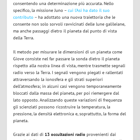
consentendo una determinazione più accurata. Nello
specifico, la missione Juno –
cui l’Asi ha dato il suo
contributo
– ha adottato una nuova traiettoria che le
consente non solo sorvoli ravvicinati delle lune galileiane,
ma anche passaggi dietro il pianeta dal punto di vista
della Terra.
Il metodo per misurare le dimensioni di un pianeta come
Giove consiste nel far passare la sonda dietro il pianeta
rispetto alla nostra linea di vista, mentre trasmette segnali
radio verso la Terra. I segnali vengono piegati e rallentati
attraversando la ionosfera e gli strati superiori
dell’atmosfera; in alcuni casi vengono temporaneamente
bloccati dalla massa del pianeta, per poi riemergere dal
lato opposto. Analizzando queste variazioni di frequenza
gli scienziati possono ricostruire la temperatura, la
pressione, la densità elettronica e, soprattutto, la forma del
pianeta.
Grazie ai dati di
13 occultazioni radio
provenienti dai