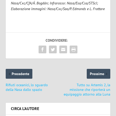
Nasa/Cxc/CfA/Á. Bogdán; Infrarosso: Nasa/Esa/Csa/STScI;
Elaborazione immagini: Nasa/Cxc/Sao/P. Edmonds e L. Frattare
CONDIVIDERE:
Precedente
Prossimo
Rifiuti oceanici, lo sguardo
Tutto su Artemis 2, la
della Nasa dallo spazio
missione che riporterà un
equipaggio attorno alla Luna
CIRCA L'AUTORE