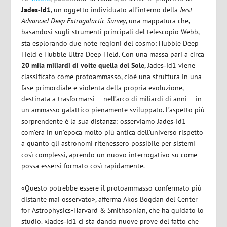
Jades‑Id1
, un oggetto individuato all’interno della
Jwst
Advanced Deep Extragalactic Survey
, una mappatura che,
basandosi sugli strumenti principali del telescopio Webb,
sta esplorando due note regioni del cosmo: Hubble Deep
Field e Hubble Ultra Deep Field. Con una massa pari a circa
20 mila miliardi di volte quella del Sole
, Jades‑Id1 viene
classificato come protoammasso, cioè una struttura in una
fase primordiale e violenta della propria evoluzione,
destinata a trasformarsi — nell’arco di miliardi di anni — in
un ammasso galattico pienamente sviluppato. L’aspetto più
sorprendente è la sua distanza: osserviamo Jades‑Id1
com’era in un’epoca molto più antica dell’universo rispetto
a quanto gli astronomi ritenessero possibile per sistemi
così complessi, aprendo un nuovo interrogativo su come
possa essersi formato così rapidamente.
«Questo potrebbe essere il protoammasso confermato più
distante mai osservato», afferma Akos Bogdan del Center
for Astrophysics-Harvard & Smithsonian, che ha guidato lo
studio. «Jades‑Id1 ci sta dando nuove prove del fatto che