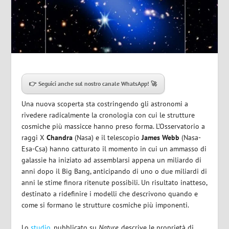
👉 Seguici anche sul nostro canale WhatsApp! 🚀
Una nuova scoperta sta costringendo gli astronomi a
rivedere radicalmente la cronologia con cui le strutture
cosmiche più massicce hanno preso forma. L’Osservatorio a
raggi X
Chandra
(Nasa) e il telescopio
James Webb
(Nasa-
Esa-Csa) hanno catturato il momento in cui un ammasso di
galassie ha iniziato ad assemblarsi appena un miliardo di
anni dopo il Big Bang, anticipando di uno o due miliardi di
anni le stime finora ritenute possibili. Un risultato inatteso,
destinato a ridefinire i modelli che descrivono quando e
come si formano le strutture cosmiche più imponenti.
Lo
studio
, pubblicato su
Nature
, descrive le proprietà di