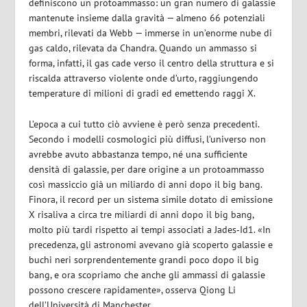
definiscono un protoammasso: un gran numero di galassie
mantenute insieme dalla gravità — almeno 66 potenziali
membri, rilevati da Webb — immerse in un’enorme nube di
gas caldo, rilevata da Chandra. Quando un ammasso si
forma, infatti, il gas cade verso il centro della struttura e si
riscalda attraverso violente onde d’urto, raggiungendo
temperature di milioni di gradi ed emettendo raggi X.
L’epoca a cui tutto ciò avviene è però senza precedenti.
Secondo i modelli cosmologici più diffusi, l’universo non
avrebbe avuto abbastanza tempo, né una sufficiente
densità di galassie, per dare origine a un protoammasso
così massiccio già un miliardo di anni dopo il big bang.
Finora, il record per un sistema simile dotato di emissione
X risaliva a circa tre miliardi di anni dopo il big bang,
molto più tardi rispetto ai tempi associati a Jades‑Id1. «In
precedenza, gli astronomi avevano già scoperto galassie e
buchi neri sorprendentemente grandi poco dopo il big
bang, e ora scopriamo che anche gli ammassi di galassie
possono crescere rapidamente», osserva Qiong Li
dell’Università di Manchester.