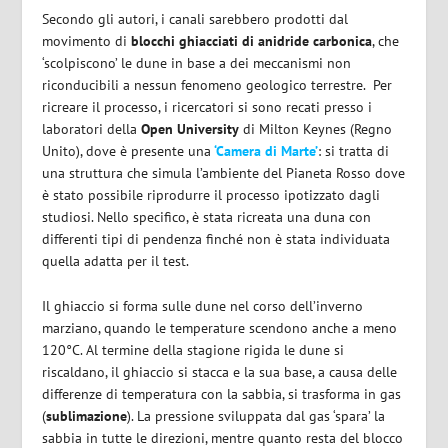
Secondo gli autori, i canali sarebbero prodotti dal
movimento di
blocchi ghiacciati di anidride carbonica
, che
‘scolpiscono’ le dune in base a dei meccanismi non
riconducibili a nessun fenomeno geologico terrestre. Per
ricreare il processo, i ricercatori si sono recati presso i
laboratori della
Open University
di Milton Keynes (Regno
Unito), dove è presente una
‘Camera di Marte’
: si tratta di
una struttura che simula l’ambiente del Pianeta Rosso dove
è stato possibile riprodurre il processo ipotizzato dagli
studiosi. Nello specifico, è stata ricreata una duna con
differenti tipi di pendenza finché non è stata individuata
quella adatta per il test.
Il ghiaccio si forma sulle dune nel corso dell’inverno
marziano, quando le temperature scendono anche a meno
120°C. Al termine della stagione rigida le dune si
riscaldano, il ghiaccio si stacca e la sua base, a causa delle
differenze di temperatura con la sabbia, si trasforma in gas
(
sublimazione
). La pressione sviluppata dal gas ‘spara’ la
sabbia in tutte le direzioni, mentre quanto resta del blocco