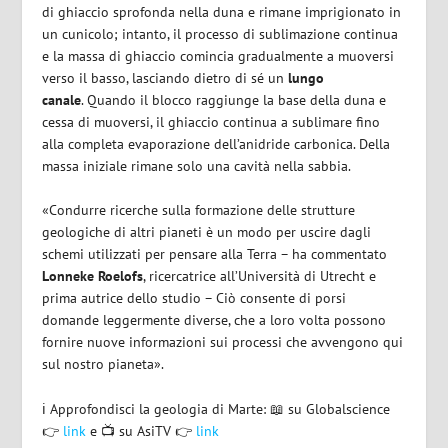
di ghiaccio sprofonda nella duna e rimane imprigionato in
un cunicolo; intanto, il processo di sublimazione continua
e la massa di ghiaccio comincia gradualmente a muoversi
verso il basso, lasciando dietro di sé un
lungo
canale
. Quando il blocco raggiunge la base della duna e
cessa di muoversi, il ghiaccio continua a sublimare fino
alla completa evaporazione dell’anidride carbonica. Della
massa iniziale rimane solo una cavità nella sabbia.
«Condurre ricerche sulla formazione delle strutture
geologiche di altri pianeti è un modo per uscire dagli
schemi utilizzati per pensare alla Terra – ha commentato
Lonneke Roelofs
, ricercatrice all’Università di Utrecht e
prima autrice dello studio – Ciò consente di porsi
domande leggermente diverse, che a loro volta possono
fornire nuove informazioni sui processi che avvengono qui
sul nostro pianeta».
ℹ️
Approfondisci la geologia di Marte:
📖
su Globalscience
👉
link
e 📺
su AsiTV
👉
link