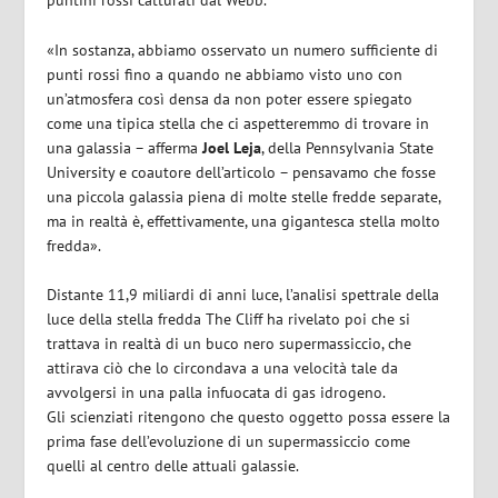
puntini rossi catturati dal Webb.
«In sostanza, abbiamo osservato un numero sufficiente di
punti rossi fino a quando ne abbiamo visto uno con
un’atmosfera così densa da non poter essere spiegato
come una tipica stella che ci aspetteremmo di trovare in
una galassia – afferma
Joel Leja
, della Pennsylvania State
University e coautore dell’articolo – pensavamo che fosse
una piccola galassia piena di molte stelle fredde separate,
ma in realtà è, effettivamente, una gigantesca stella molto
fredda».
Distante 11,9 miliardi di anni luce, l’analisi spettrale della
luce della stella fredda The Cliff ha rivelato poi che si
trattava in realtà di un buco nero supermassiccio, che
attirava ciò che lo circondava a una velocità tale da
avvolgersi in una palla infuocata di gas idrogeno.
Gli scienziati ritengono che questo oggetto possa essere la
prima fase dell’evoluzione di un supermassiccio come
quelli al centro delle attuali galassie.