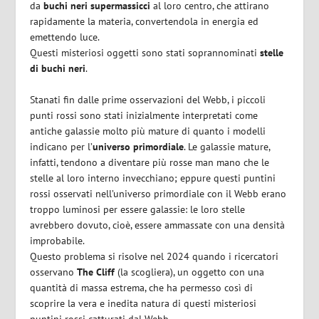
da
buchi neri supermassicci
al loro centro, che attirano
rapidamente la materia, convertendola in energia ed
emettendo luce.
Questi misteriosi oggetti sono stati soprannominati
stelle
di buchi neri
.
Stanati fin dalle prime osservazioni del Webb, i piccoli
punti rossi sono stati inizialmente interpretati come
antiche galassie molto più mature di quanto i modelli
indicano per l’
universo primordiale
. Le galassie mature,
infatti, tendono a diventare più rosse man mano che le
stelle al loro interno invecchiano; eppure questi puntini
rossi osservati nell’universo primordiale con il Webb erano
troppo luminosi per essere galassie: le loro stelle
avrebbero dovuto, cioè, essere ammassate con una densità
improbabile.
Questo problema si risolve nel 2024 quando i ricercatori
osservano
The Cliff
(la scogliera), un oggetto con una
quantità di massa estrema, che ha permesso così di
scoprire la vera e inedita natura di questi misteriosi