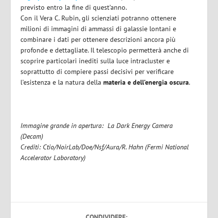
previsto entro la fine di quest’anno.
Con il Vera C. Rubin, gli scienziati potranno ottenere
milioni di immagini di ammassi di galassie lontani e
combinare i dati per ottenere descrizioni ancora più
profonde e dettagliate. Il telescopio permetterà anche di
scoprire particolari inediti sulla luce intracluster e
soprattutto di compiere passi decisivi per verificare
l’esistenza e la natura della
materia e dell’energia oscura
.
Immagine grande in apertura: La Dark Energy Camera
(Decam)
Crediti: Ctio/NoirLab/Doe/Nsf/Aura/R. Hahn (Fermi National
Accelerator Laboratory)
CONDIVIDERE: