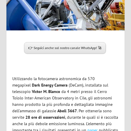
👉 Seguici anche sul nostro canale WhatsApp! 🚀
Utilizzando la fotocamera astronomica da 570
megapixel
Dark Energy Camera
(DeCam), installata sul
telescopio
Víctor M. Blanco
da 4 metri presso il Cerro
Tololo Inter-American Observatory in Cile, gli astronomi
hanno prodotto la più profonda e dettagliata immagine
dell’ammasso di galassie
Abell 3667
. Per ottenerla sono
servite
28 ore di osservazioni
, durante le quali si è raccolta
anche la più debole emissione luminosa. L’elemento più
importante tra i risultati, presentati in un
paper
pubblicato