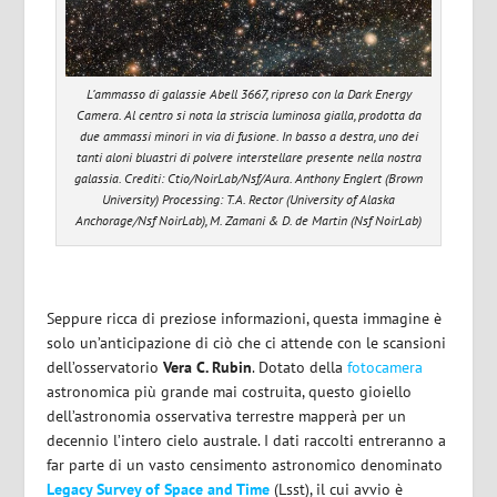
L’ammasso di galassie Abell 3667, ripreso con la Dark Energy
Camera. Al centro si nota la striscia luminosa gialla, prodotta da
due ammassi minori in via di fusione. In basso a destra, uno dei
tanti aloni bluastri di polvere interstellare presente nella nostra
galassia. Crediti: Ctio/NoirLab/Nsf/Aura. Anthony Englert (Brown
University) Processing: T.A. Rector (University of Alaska
Anchorage/Nsf NoirLab), M. Zamani & D. de Martin (Nsf NoirLab)
Seppure ricca di preziose informazioni, questa immagine è
solo un’anticipazione di ciò che ci attende con le scansioni
dell’osservatorio
Vera C. Rubin
. Dotato della
fotocamera
astronomica più grande mai costruita, questo gioiello
dell’astronomia osservativa terrestre mapperà per un
decennio l’intero cielo australe. I dati raccolti entreranno a
far parte di un vasto censimento astronomico denominato
Legacy Survey of Space and Time
(Lsst), il cui avvio è