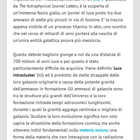
da
The Astrophysical Journal Letters
, è la scoperta di
un’immensa fascia gialla, un ‘ponte’ di luce posto tra due
ammassi di stelle più piccoli in via di fusione. E’ la traccia
appena visibile di un processo titanico in atto, uno scontro
che nel corso di miliardi di anni porterà alla nascita di
un’unica entità galattica ancora più massiccia.
Questo debole bagliore giunge a noi da una distanza di
700 milioni di anni luce e per questo è stato
particolarmente difficile da acquisire. Viene definito ‘
luce
intracluster
‘ (Icl) ed è prodotto da stelle strappate dalle
loro galassie originarie a causa della potente gravità
dell’ammasso in formazione. Gli ammassi di galassie sono
tra le strutture più grandi dell’Universo e la loro
formazione richiede tempi astronomici lunghissimi,
durante i quali la gravità aggrega centinaia o migliaia di
galassie. Studiare la loro evoluzione significa non solo
capire le dinamiche della formazione cosmica, ma anche
ottenere indizi fondamentali sulla
materia oscura
: una
forma della materia che non interagisce con la radiazione