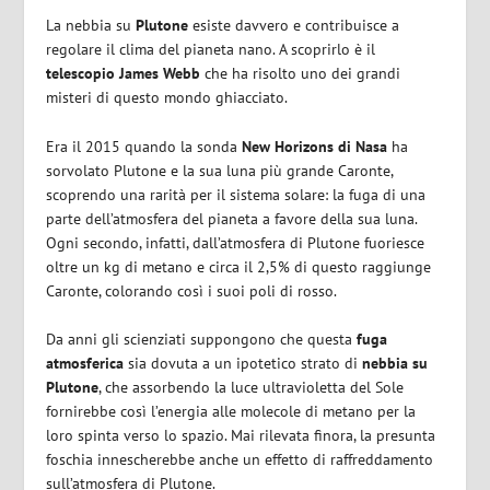
La nebbia su
Plutone
esiste davvero e contribuisce a
regolare il clima del pianeta nano. A scoprirlo è il
telescopio James Webb
che ha risolto uno dei grandi
misteri di questo mondo ghiacciato.
Era il 2015 quando la sonda
New Horizons di Nasa
ha
sorvolato Plutone e la sua luna più grande Caronte,
scoprendo una rarità per il sistema solare: la fuga di una
parte dell’atmosfera del pianeta a favore della sua luna.
Ogni secondo, infatti, dall’atmosfera di Plutone fuoriesce
oltre un kg di metano e circa il 2,5% di questo raggiunge
Caronte, colorando così i suoi poli di rosso.
Da anni gli scienziati suppongono che questa
fuga
atmosferica
sia dovuta a un ipotetico strato di
nebbia su
Plutone
, che assorbendo la luce ultravioletta del Sole
fornirebbe così l’energia alle molecole di metano per la
loro spinta verso lo spazio. Mai rilevata finora, la presunta
foschia innescherebbe anche un effetto di raffreddamento
sull’atmosfera di Plutone.