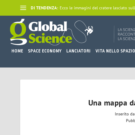
DI TENDENZA:
Ecco le immagini del cratere lasciato sull
HOME
SPACE ECONOMY
LANCIATORI
VITA NELLO SPAZI
Una mappa da
Inserito d
Pubb