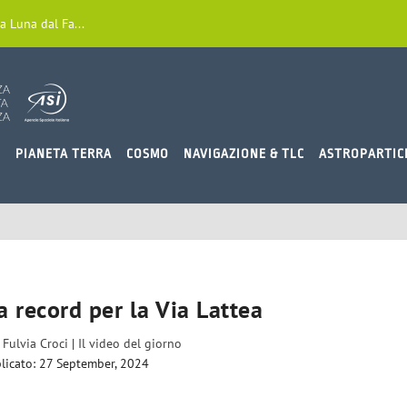
a Luna dal Fa...
O
PIANETA TERRA
COSMO
NAVIGAZIONE & TLC
ASTROPARTIC
 record per la Via Lattea
a
Fulvia Croci
|
Il video del giorno
licato: 27 September, 2024