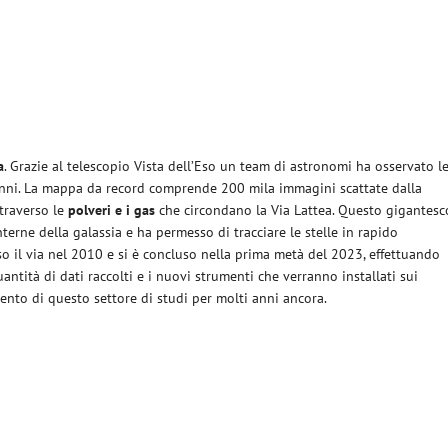
a
. Grazie al telescopio Vista dell’Eso un team di astronomi ha osservato l
3 anni. La mappa da record comprende 200 mila immagini scattate dalla
traverso le
polveri e i gas
che circondano la Via Lattea. Questo gigantesc
nterne della galassia e ha permesso di tracciare le stelle in rapido
o il via nel 2010 e si è concluso nella prima metà del 2023,
effettuando
antità di dati raccolti e i nuovi strumenti che verranno installati sui
nto di questo settore di studi per molti
anni
ancora.