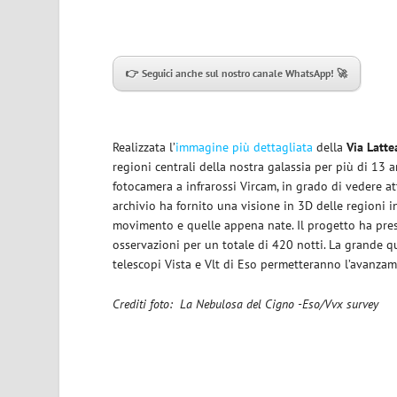
👉 Seguici anche sul nostro canale WhatsApp! 🚀
Realizzata l’
immagine più dettagliata
della
Via Latte
regioni centrali della nostra galassia per più di 1
fotocamera a infrarossi Vircam, in grado di vedere at
archivio ha fornito una visione in 3D delle regioni i
movimento e quelle appena nate. Il progetto ha pres
osservazioni per
un totale di 420 notti. La grande qu
telescopi Vista e Vlt
di Eso
permetteranno l’avanzame
Crediti foto: La Nebulosa del Cigno -Eso/Vvx survey