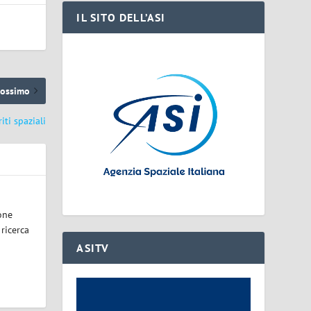
IL SITO DELL’ASI
rossimo
iti spaziali
one
 ricerca
ASITV