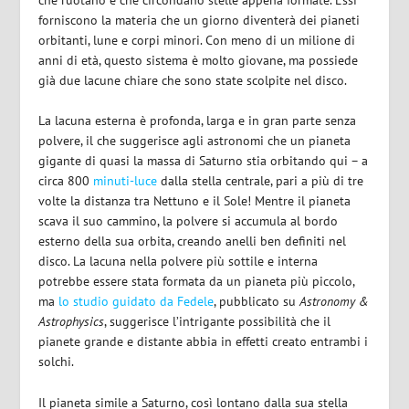
forniscono la materia che un giorno diventerà dei pianeti
orbitanti, lune e corpi minori. Con meno di un milione di
anni di età, questo sistema è molto giovane, ma possiede
già due lacune chiare che sono state scolpite nel disco.
La lacuna esterna è profonda, larga e in gran parte senza
polvere, il che suggerisce agli astronomi che un pianeta
gigante di quasi la massa di Saturno stia orbitando qui – a
circa 800
minuti-luce
dalla stella centrale, pari a più di tre
volte la distanza tra Nettuno e il Sole! Mentre il pianeta
scava il suo cammino, la polvere si accumula al bordo
esterno della sua orbita, creando anelli ben definiti nel
disco. La lacuna nella polvere più sottile e interna
potrebbe essere stata formata da un pianeta più piccolo,
ma
lo studio guidato da Fedele
, pubblicato su
Astronomy &
Astrophysics
, suggerisce l’intrigante possibilità che il
pianete grande e distante abbia in effetti creato entrambi i
solchi.
Il pianeta simile a Saturno, così lontano dalla sua stella