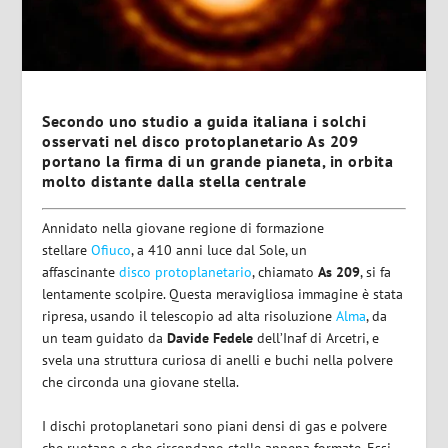
Secondo uno studio a guida italiana i solchi
osservati nel disco protoplanetario As 209
portano la firma di un grande pianeta, in orbita
molto distante dalla stella centrale
Annidato nella giovane regione di formazione
stellare
Ofiuco
, a 410 anni luce dal Sole, un
affascinante
disco protoplanetario
, chiamato
As 209
, si fa
lentamente scolpire. Questa meravigliosa immagine è stata
ripresa, usando il telescopio ad alta risoluzione
Alma
, da
un team guidato da
Davide Fedele
dell’Inaf di Arcetri, e
svela una struttura curiosa di anelli e buchi nella polvere
che circonda una giovane stella.
I dischi protoplanetari sono piani densi di gas e polvere
che ruotano e che circondano stelle appena formate. Essi