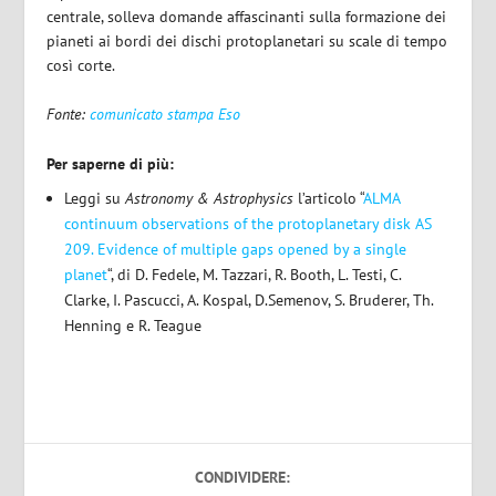
centrale, solleva domande affascinanti sulla formazione dei
pianeti ai bordi dei dischi protoplanetari su scale di tempo
così corte.
Fonte:
comunicato stampa Eso
Per saperne di più:
Leggi su
Astronomy & Astrophysics
l’articolo “
ALMA
continuum observations of the protoplanetary disk AS
209. Evidence of multiple gaps opened by a single
planet
“, di D. Fedele, M. Tazzari, R. Booth, L. Testi, C.
Clarke, I. Pascucci, A. Kospal, D.Semenov, S. Bruderer, Th.
Henning e R. Teague
CONDIVIDERE: