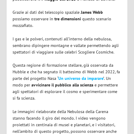
Grazie ai dati del telescopio spaziale
James Webb
possiamo osservare in
tre dimensioni
questo scenario
mozzafiato.
I gas e le polveri, contenuti all’interno della nebulosa,
sembrano dipingere montagne e vallate permettendo agli
spettatori di viaggiare sulle celebri Scogliere Cosmiche.
Questa regione di formazione stellare, già osservata da
Hubble e che ha segnato il battesimo di Webb nel 2022, fa
parte del progetto Nasa
‘
Un universo da imparare
’
. Un
modo per
avvicinare il pubblico alla scienza
e permettere
agli spettatori di esplorare il cosmo e sperimentare come
si fa scienza.
Le immagini rielaborate della Nebulosa della Carena
stanno facendo il giro del mondo. I video vengono
proiettati in centinaia di musei e planetari, e i visitatori,
nell’ambito di questo progetto, possono osservare anche