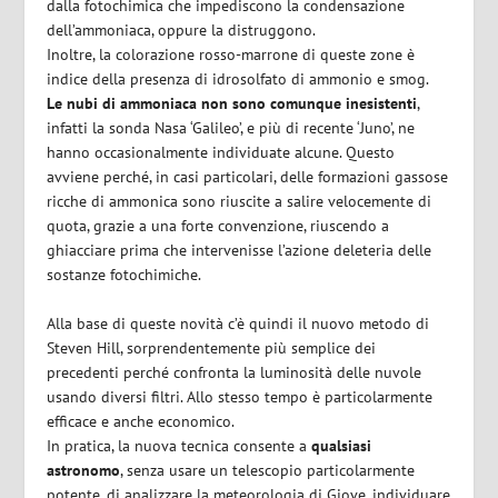
dalla fotochimica che impediscono la condensazione
dell’ammoniaca, oppure la distruggono.
Inoltre, la colorazione rosso-marrone di queste zone è
indice della presenza di idrosolfato di ammonio e smog.
Le nubi di ammoniaca non sono comunque inesistenti
,
infatti la sonda Nasa ‘Galileo’, e più di recente ‘Juno’, ne
hanno occasionalmente individuate alcune. Questo
avviene perché, in casi particolari, delle formazioni gassose
ricche di ammonica sono riuscite a salire velocemente di
quota, grazie a una forte convenzione, riuscendo a
ghiacciare prima che intervenisse l’azione deleteria delle
sostanze fotochimiche.
Alla base di queste novità c’è quindi il nuovo metodo di
Steven Hill, sorprendentemente più semplice dei
precedenti perché confronta la luminosità delle nuvole
usando diversi filtri. Allo stesso tempo è particolarmente
efficace e anche economico.
In pratica, la nuova tecnica consente a
qualsiasi
astronomo
, senza usare un telescopio particolarmente
potente, di analizzare la meteorologia di Giove, individuare