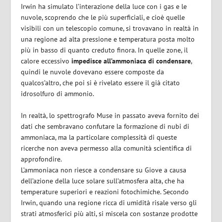
Irwin ha simulato l’interazione della luce con i gas e le
nuvole, scoprendo che le più superficiali, e cioè quelle
visibili con un telescopio comune, si trovavano in realtà in
una regione ad alta pressione e temperatura posta molto
più in basso di quanto creduto finora. In quelle zone, il
calore eccessivo
impedisce all’ammoniaca di condensare
,
quindi le nuvole dovevano essere composte da
qualcos’altro, che poi si è rivelato essere il già citato
idrosolfuro di ammonio.
In realtà, lo spettrografo Muse in passato aveva fornito dei
dati che sembravano confutare la formazione di nubi di
ammoniaca, ma la particolare complessità di queste
ricerche non aveva permesso alla comunità scientifica di
approfondire.
L’ammoniaca non riesce a condensare su Giove a causa
dell’azione della luce solare sull’atmosfera alta, che ha
temperature superiori e reazioni fotochimiche. Secondo
Irwin, quando una regione ricca di umidità risale verso gli
strati atmosferici più alti, si miscela con sostanze prodotte