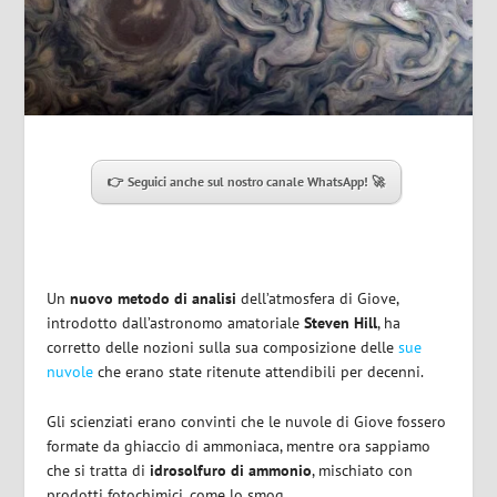
👉 Seguici anche sul nostro canale WhatsApp! 🚀
Un
nuovo metodo di analisi
dell’atmosfera di Giove,
introdotto dall’astronomo amatoriale
Steven Hill
, ha
corretto delle nozioni sulla sua composizione delle
sue
nuvole
che erano state ritenute attendibili per decenni.
Gli scienziati erano convinti che le nuvole di Giove fossero
formate da ghiaccio di ammoniaca, mentre ora sappiamo
che si tratta di
idrosolfuro di ammonio
, mischiato con
prodotti fotochimici, come lo smog.