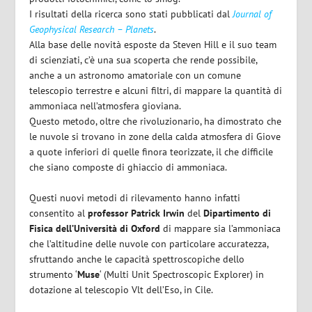
I risultati della ricerca sono stati pubblicati dal
Journal of
Geophysical Research – Planets
.
Alla base delle novità esposte da Steven Hill e il suo team
di scienziati, c’è una sua scoperta che rende possibile,
anche a un astronomo amatoriale con un comune
telescopio terrestre e alcuni filtri, di mappare la quantità di
ammoniaca nell’atmosfera gioviana.
Questo metodo, oltre che rivoluzionario, ha dimostrato che
le nuvole si trovano in zone della calda atmosfera di Giove
a quote inferiori di quelle finora teorizzate, il che difficile
che siano composte di ghiaccio di ammoniaca.
Questi nuovi metodi di rilevamento hanno infatti
consentito al
professor Patrick Irwin
del
Dipartimento di
Fisica dell’Università di Oxford
di mappare sia l’ammoniaca
che l’altitudine delle nuvole con particolare accuratezza,
sfruttando anche le capacità spettroscopiche dello
strumento ‘
Muse
‘ (Multi Unit Spectroscopic Explorer) in
dotazione al telescopio Vlt dell’Eso, in Cile.