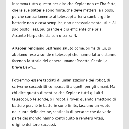
Insomma tutto questo per dire che Kepler non ce l’ha fatta,
che le sue batterie sono finite, che deve mettersi a riposo,
perché contrariamente ai telescopi a Terra cambiargli le
batterie non è cosa semplice, non necessariamente utile. Al
suo posto Tess, più grande e più efficiente che pria.
Accanto Harps che sia con o senza N.
A Kepler rendiamo l’estremo saluto come, prima di lui, lo
abbiamo reso a sonde e telescopi che hanno fatto e stanno
facendo la storia del genere umano: Rosetta, Cassini, a
breve Dawn…
Potremmo essere tacciati di umanizzazione dei robot, di
scriverne coccodrilli comparabili a quelli per gli umani. Ma
chi dice questo dimentica che Kepler e tutti gli altri
telescopi, o le sonde, o i robot, i rover, quando smettono di
battere perché le batterie sono finite, lasciano un vuoto
nel cuore delle decine, centinaia di persone che da varie
parte del mondo hanno contribuito a renderli vitali,
origine dei loro successi.