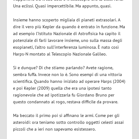
Una eclissi. Quasi impercettibile. Ma appunto, quasi.
Insieme hanno scoperto migliaia di pianeti extrasolari. A
dire il vero più Kepler da quando è entrato in funzione. Ma
ad esempio l’Istituto Nazionale di Astrofisica ha capito il
potenziale di farli lavorare insieme, uno sulla massa degli
esopianeti, l’altro sull’interferenza luminosa. È nato così
Harps-N montato al Telescopio Nazionale Galileo.
Si e dunque? Di che stiamo parlando? Avete ragione,
sembra fuffa. Invece non lo è. Sono esempi di una vittoria
scientifica. Quando hanno iniziato ad operare Harps (2004)
e poi Kepler (2009) quella che era una ipotesi tanto
ragionevole che ad ipotizzarla fu Giordano Bruno per
questo condannato al rogo, restava difficile da provare.
Ma beccato il primo poi si affinano le armi. Come per gli
asteroidi: ora teniamo sotto controllo oggetti celesti assai
piccoli che a ieri non sapevamo esistessero.