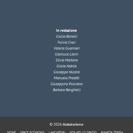
In redazione
Giulia Bonelli
Fulvia Croci
Valeria Guarnieri
Gianluca Liorni
Silvia Martone
Gloria Nobile
Giuseppe Nucera
Manuela Proietti
Giuseppina Pulcrano
Barbara Ranghelli
© 2026
Globalscience
HOME
SPACE ECONOMY
LANCIATORI
VITA NELLO SPAZIO
PIANETA TERRA