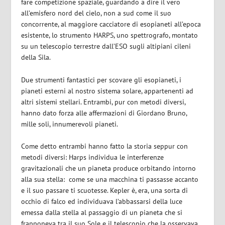
fare competizione spaziale, guardando a dire il vero
all’emisfero nord del cielo, non a sud come il suo
concorrente, al maggiore cacciatore di esopianeti all’epoca
esistente, lo strumento HARPS, uno spettrografo, montato
su un telescopio terrestre dall’ESO sugli altipiani cileni
della Sila.
Due strumenti fantastici per scovare gli esopianeti, i
pianeti esterni al nostro sistema solare, appartenenti ad
altri sistemi stellari. Entrambi, pur con metodi diversi,
hanno dato forza alle affermazioni di Giordano Bruno,
mille soli, innumerevoli pianeti.
Come detto entrambi hanno fatto la storia seppur con
metodi diversi: Harps individua le interferenze
gravitazionali che un pianeta produce orbitando intorno
alla sua stella: come se una macchina ti passasse accanto
e il suo passare ti scuotesse. Kepler è, era, una sorta di
occhio di falco ed individuava l’abbassarsi della luce
emessa dalla stella al passaggio di un pianeta che si
frapponeva tra il suo Sole e il telescopio che la osservava.