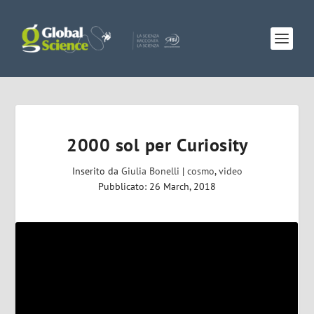
2000 sol per Curiosity
Inserito da
Giulia Bonelli
|
cosmo
,
video
Pubblicato: 26 March, 2018