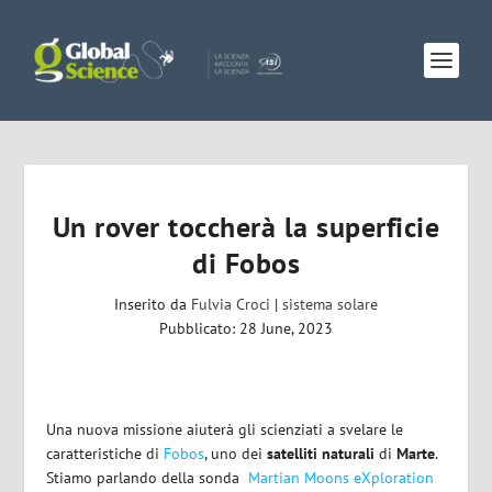
Un rover toccherà la superficie
di Fobos
Inserito da
Fulvia Croci
|
sistema solare
Pubblicato: 28 June, 2023
Una nuova missione aiuterà gli scienziati a svelare le
caratteristiche di
Fobos
, uno dei
satelliti naturali
di
Marte
.
Stiamo parlando della sonda
Martian Moons eXploration