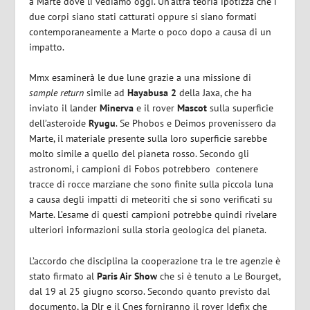
a Marte dove li vediamo oggi. Un’altra teoria ipotizza che i
due corpi siano stati catturati oppure si siano formati
contemporaneamente a Marte o poco dopo a causa di un
impatto.
Mmx esaminerà le due lune grazie a una missione di
sample return
simile ad
Hayabusa 2
della Jaxa, che ha
inviato il lander
Minerva
e il rover
Mascot
sulla superficie
dell’asteroide
Ryugu
. Se Phobos e Deimos provenissero da
Marte, il materiale presente sulla loro superficie sarebbe
molto simile a quello del pianeta rosso. Secondo gli
astronomi, i campioni di Fobos potrebbero contenere
tracce di rocce marziane che sono finite sulla piccola luna
a causa degli impatti di meteoriti che si sono verificati su
Marte. L’esame di questi campioni potrebbe quindi rivelare
ulteriori informazioni sulla storia geologica del pianeta.
L’accordo che disciplina la cooperazione tra le tre agenzie è
stato firmato al
Paris Air Show
che si è tenuto a Le Bourget,
dal 19 al 25 giugno scorso. Secondo quanto previsto dal
documento, la Dlr e il Cnes forniranno il rover Idefix che