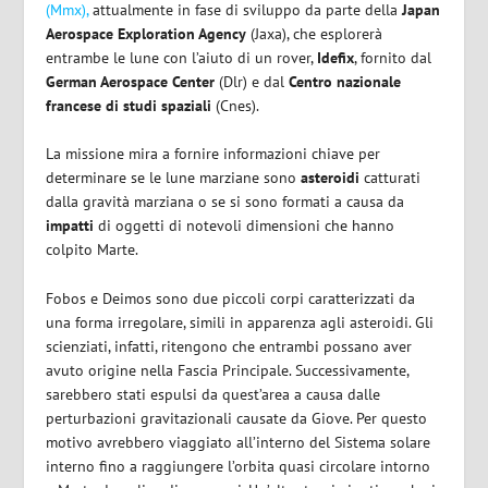
(Mmx),
attualmente in fase di sviluppo da parte della
Japan
Aerospace Exploration Agency
(Jaxa), che esplorerà
entrambe le lune con l’aiuto di un rover,
Idefix
, fornito dal
German Aerospace Center
(Dlr) e dal
Centro nazionale
francese di studi spaziali
(Cnes).
La missione mira a fornire informazioni chiave per
determinare se le lune marziane sono
asteroidi
catturati
dalla gravità marziana o se si sono formati a causa da
impatti
di oggetti di notevoli dimensioni che hanno
colpito Marte.
Fobos e Deimos sono due piccoli corpi caratterizzati da
una forma irregolare, simili in apparenza agli asteroidi. Gli
scienziati, infatti, ritengono che entrambi possano aver
avuto origine nella Fascia Principale. Successivamente,
sarebbero stati espulsi da quest’area a causa dalle
perturbazioni gravitazionali causate da Giove. Per questo
motivo avrebbero viaggiato all’interno del Sistema solare
interno fino a raggiungere l’orbita quasi circolare intorno