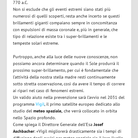
770 a.C.
Non si esclude che gli eventi estremi siano stati più
numerosi di quelli scoperti, resta anche incerto se questi
brillamenti giganti compaiano sempre in concomitanza
con espulsioni di massa coronale e, più in generale, che
tipo di relazione esiste tra i super-brillamenti e le
tempeste solari estreme.
Purtroppo, anche alla luce delle nuove conoscenze, non
possiamo ancora determinare quando il Sole produrrà il
prossimo super-brillamento, per cui è fondamentale che
l’attività della nostra stella madre resti continuamente
sotto stretta osservazione, così da avere il tempo di correre
ai ripari nel caso di fenomeni estremi.
Un valido aiuto nella prevenzione sarà l’avvio nel 2031 del
programma
Vigil
, il primo satellite europeo dedicato allo
studio del
meteo spaziale,
che verrà collocato in orbita
nello Spazio profondo.
Come spiega il Direttore Generale dell’Esa
Josef
Aschbacher
: «Vigil migliorerà drasticamente sia i tempi di