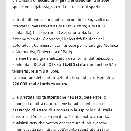
brillamenti di
decine di migliaia di stelle simili al Sole
sparse nella galassia, raccolti dai telescopi spaziali.
Si tratta di uno vasto studio, ancora in corso, svolto dai
ricercatori dell’Università di Graz (Austria) e di Oulu
(Finlandia), insieme con l’Osservatorio Nazionale
Astronomico del Giappone, l’Università Boulder del
Colorado, il Commissariato francese per le Energie Atomica
e Alternativa, l’Università of Parigi.
Insieme hanno già analizzato i dati forniti dal telescopio
Kepler dal 2009 al 2013 su
56.450 stelle
con luminosità e
temperature simili al Sole.
L’ammontare delle informazioni disponibili corrisponde a
220.000 anni di attività solare
.
Si è prestata molta attenzione nell’escludere errori o
fenomeni di altra natura, come la radiazioni cosmica, il
passaggio di asteroidi e comete o le esplosioni di stelle
diverse dal Sole. La scrematura è stata molto accurata,
qualsiasi caso che poteva generare un dubbio, anche
minimo, sulla sua natura dell’evento registrato è stato