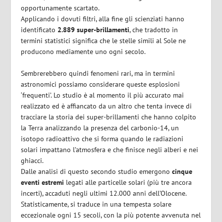
opportunamente scartato.
Applicando i dovuti filtri, alla fine gli scienziati hanno
identificato
2.889 super-brillamenti
, che tradotto in
termini statistici significa che le stelle simili al Sole ne
producono mediamente uno ogni secolo.
Sembrerebbero quindi fenomeni rari, ma in termini
astronomici possiamo considerare queste esplosioni
‘frequenti’. Lo studio è al momento il più accurato mai
realizzato ed è affiancato da un altro che tenta invece di
tracciare la storia dei super-brillamenti che hanno colpito
la Terra analizzando la presenza del carbonio-14, un
isotopo radioattivo che si forma quando le radiazioni
solari impattano l’atmosfera e che finisce negli alberi e nei
ghiacci.
Dalle analisi di questo secondo studio emergono
cinque
eventi estremi
legati alle particelle solari (più tre ancora
incerti), accaduti negli ultimi 12.000 anni dell’Olocene.
Statisticamente, si traduce in una tempesta solare
eccezionale ogni 15 secoli, con la più potente avvenuta nel