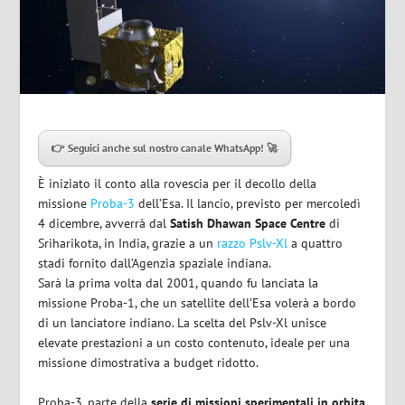
👉 Seguici anche sul nostro canale WhatsApp! 🚀
È iniziato il conto alla rovescia per il decollo della
missione
Proba-3
dell’Esa. Il lancio, previsto per mercoledì
4 dicembre, avverrà dal
Satish Dhawan Space Centre
di
Sriharikota, in India, grazie a un
razzo Pslv-Xl
a quattro
stadi fornito dall’Agenzia spaziale indiana.
Sarà la prima volta dal 2001, quando fu lanciata la
missione Proba-1, che un satellite dell’Esa volerà a bordo
di un lanciatore indiano. La scelta del Pslv-Xl unisce
elevate prestazioni a un costo contenuto, ideale per una
missione dimostrativa a budget ridotto.
Proba-3, parte della
serie di missioni sperimentali in orbita