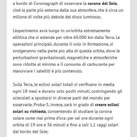
a bordo di Coronagraph di osservare la
corona del Sole
,
cioè la parte più esterna della sua atmosfera, che è circa un
milione di volte più debole del disco luminoso.
L’esperimento avrà luogo in un’orbita estremamente
ellittica che si estende per oltre 60.000 km dalla Terra. Le
operazioni principali, durante il volo in formazione, si
svolgeranno nella parte più alta di questa orbita, dove le
perturbazioni gravitazionali, magnetiche e atmosferiche
sono ridotte al minimo e il consumo di carburante per
manovrare i satelliti è più contenuto.
Sulla Terra, le eclissi solari totali si verificano in media
ogni 18 mesi e durano solo pochi minuti, costringendo gli
scienziati a spostarsi in diverse parti del mondo per
osservarle. Proba-3, invece, sarà in grado di
creare eclissi
solari su richiesta
, consentendo di studiare la corona
solare come mai prima d’ora: per sei ore durante ogni
orbita di 19 ore e 36 minuti e fino a soli 1,1 raggi solari
dal bordo del Sole.