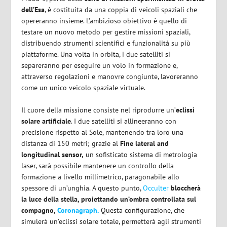
dell’Esa
, è costituita da una coppia di veicoli spaziali che
opereranno insieme. L’ambizioso obiettivo è quello di
testare un nuovo metodo per gestire missioni spaziali,
distribuendo strumenti scientifici e funzionalità su più
piattaforme. Una volta in orbita, i due satelliti si
separeranno per eseguire un volo in formazione e,
attraverso regolazioni e manovre congiunte, lavoreranno
come un unico veicolo spaziale virtuale.
Il cuore della missione consiste nel riprodurre un’
eclissi
solare artificiale
. I due satelliti si allineeranno con
precisione rispetto al Sole, mantenendo tra loro una
distanza di 150 metri; grazie al
Fine lateral and
longitudinal sensor,
un sofisticato sistema di metrologia
laser, sarà possibile mantenere un controllo della
formazione a livello millimetrico, paragonabile allo
spessore di un’unghia. A questo punto,
Occulter
bloccherà
la luce della stella, proiettando un’ombra controllata sul
compagno,
Coronagraph.
Questa configurazione, che
simulerà un’eclissi solare totale, permetterà agli strumenti