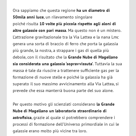
Ora sappiamo che questa regione
ha un diametro di
50mila anni luce
, un rilevamento singolare
poiché risulta
10 volte più piccola rispetto agli aloni di
altre galassie con pari massa
. Ma questo non è un mistero.
L’attrazione gravitazionale tra la Via Lattea e la nana Lmc
genera una sorta di braccio di ferro che porta la galassia
più grande, la nostra, a strappare i gas di quella più
debole, con il risultato che la
Grande Nube di Magellano
sia considerata una galassia ‘sopravvissuta’
. Tuttavia la sua
massa è tale da riuscire a trattenere sufficiente gas per la
formazione di nuove stelle e poiché la galassia ha già
superato il suo massimo avvicinamento alla Via Lattea, si
prevede che essa manterrà buona parte del suo alone.
Per questo motivo gli scienziati considerano
la Grande
Nube di Magellano un laboratorio straordinario di
astrofisica
, grazie al quale si potrebbero comprendere i
processi di formazione dell’Universo primordiale in cui le
galassie erano molto più vicine tra loro.