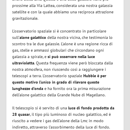
prossime alla Via Lattea, considerata una nostra galassia
satellite e con la quale abbiamo una reciproca attrazione
gravitazionale.
L’osservatorio spaziale si è concentrato in particolare
sull’
alone galattico
della nostra vicina, che testimonia lo
scontro tra le due galassie. L’alone è una regione ricca di
gas, stelle e ammassi globulari che circondano ogni
galassia a spirale, e
si può osservare nella luce
ultravioletta
. Questa frequenza viene però bloccata dalla
nostra atmosfera, non riuscendo così a raggiungere i
telescopi a terra. L’osservatorio spaziale
Hubble è per
questo motivo l’unico in grado di rilevare queste
lunghezze d’onda
e ha fornito ora la prima misurazione
dell’alone galattico della Grande Nube di Magellano.
Il telescopio si è servito di una
luce di fondo prodotta da
28 quasar
, il tipo più luminoso di nucleo galattico, ed è
riuscito a vedere i gas dell’alone della Lmc in modo
indiretto, attraverso l’assorbimento della luce di fondo.