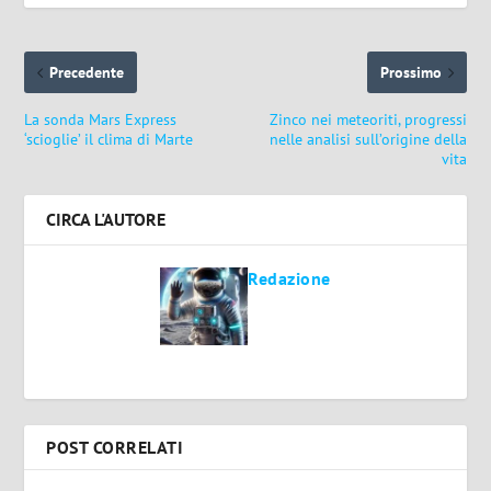
Precedente
Prossimo
La sonda Mars Express
Zinco nei meteoriti, progressi
‘scioglie’ il clima di Marte
nelle analisi sull’origine della
vita
CIRCA L'AUTORE
Redazione
POST CORRELATI