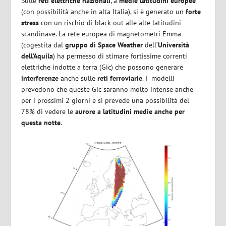
Sulle
reti elettriche nazionali
, a
medie latitudini europee
(con possibilità anche in alta Italia), si è generato un
forte
stress
con un rischio di black-out alle alte latitudini
scandinave. La rete europea di magnetometri Emma
(cogestita dal
gruppo di Space Weather
dell’
Università
dell’Aquila
) ha permesso di stimare fortissime correnti
elettriche indotte a terra (Gic) che possono generare
interferenze
anche sulle
reti ferroviarie
. I modelli
prevedono che queste Gic saranno molto intense anche
per i prossimi 2 giorni e si prevede una possibilità del
78% di vedere le
aurore a latitudini medie anche per
questa notte
.