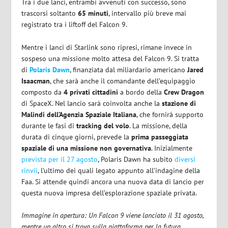
Tra i due lanci, entrambi avvenuti con successo, sono
trascorsi soltanto
65 minuti
, intervallo più breve mai
registrato tra i liftoff del Falcon 9.
Mentre i lanci di Starlink sono ripresi, rimane invece in
sospeso una missione molto attesa del Falcon 9. Si tratta
di
Polaris Dawn
, finanziata dal miliardario americano
Jared
Isaacman
, che sarà anche il comandante dell’equipaggio
composto da
4 privati cittadini
a bordo della
Crew
Dragon
di SpaceX. Nel lancio sarà coinvolta anche la
stazione di
Malindi dell’Agenzia Spaziale Italiana
, che fornirà supporto
durante le fasi di
tracking del volo
. La missione, della
durata di cinque giorni, prevede la
prima passeggiata
spaziale di una missione non governativa
. Inizialmente
prevista per il 27 agosto
, Polaris Dawn ha subito
diversi
rinvii
, l’ultimo dei quali legato appunto all’indagine della
Faa. Si attende quindi ancora una nuova data di lancio per
questa nuova impresa dell’esplorazione spaziale privata.
Immagine in apertura: Un Falcon 9 viene lanciato il 31 agosto,
mentre un altro si trova sulla piattaforma per la futura