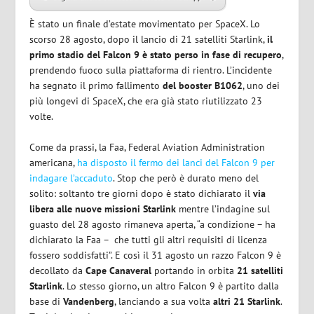
È stato un finale d’estate movimentato per SpaceX. Lo
scorso 28 agosto, dopo il lancio di 21 satelliti Starlink,
il
primo stadio del Falcon 9 è stato perso in fase di recupero
,
prendendo fuoco sulla piattaforma di rientro. L’incidente
ha segnato il primo fallimento
del booster B1062
, uno dei
più longevi di SpaceX, che era già stato riutilizzato 23
volte.
Come da prassi, la Faa, Federal Aviation Administration
americana,
ha disposto il fermo dei lanci del Falcon 9 per
indagare l’accaduto
. Stop che però è durato meno del
solito: soltanto tre giorni dopo è stato dichiarato il
via
libera alle nuove missioni Starlink
mentre l’indagine sul
guasto del 28 agosto rimaneva aperta, “a condizione – ha
dichiarato la Faa – che tutti gli altri requisiti di licenza
fossero soddisfatti”. E così il 31 agosto un razzo Falcon 9 è
decollato da
Cape
Canaveral
portando in orbita
21 satelliti
Starlink
. Lo stesso giorno, un altro Falcon 9 è partito dalla
base di
Vandenberg
, lanciando a sua volta
altri 21 Starlink
.