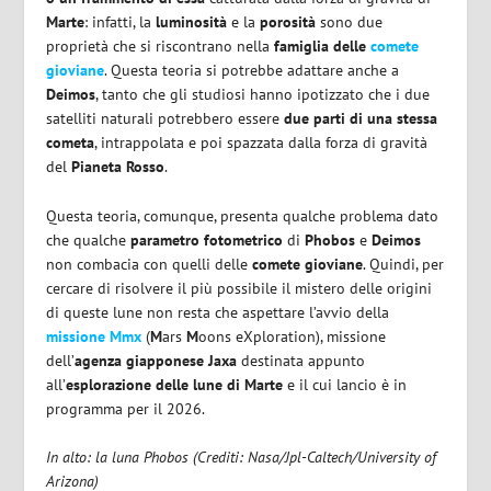
Marte
: infatti, la
luminosità
e la
porosità
sono due
proprietà che si riscontrano nella
famiglia delle
comete
gioviane
. Questa teoria si potrebbe adattare anche a
Deimos
, tanto che gli studiosi hanno ipotizzato che i due
satelliti naturali potrebbero essere
due parti di una stessa
cometa
, intrappolata e poi spazzata dalla forza di gravità
del
Pianeta Rosso
.
Questa teoria, comunque, presenta qualche problema dato
che qualche
parametro fotometrico
di
Phobos
e
Deimos
non combacia con quelli delle
comete gioviane
. Quindi, per
cercare di risolvere il più possibile il mistero delle origini
di queste lune non resta che aspettare l’avvio della
missione Mmx
(
M
ars
M
oons e
X
ploration), missione
dell’
agenza giapponese Jaxa
destinata appunto
all’
esplorazione delle lune di Marte
e il cui lancio è in
programma per il 2026.
In alto: la luna Phobos (Crediti: Nasa/Jpl-Caltech/University of
Arizona)