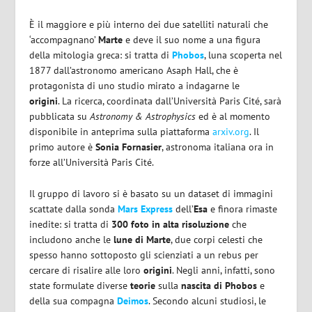
È il maggiore e più interno dei due satelliti naturali che
‘accompagnano’
Marte
e deve il suo nome a una figura
della mitologia greca: si tratta di
Phobos
, luna scoperta nel
1877 dall’astronomo americano Asaph Hall, che è
protagonista di uno studio mirato a indagarne le
origini
. La ricerca, coordinata dall’Università Paris Cité, sarà
pubblicata su
Astronomy & Astrophysics
ed è al momento
disponibile in anteprima sulla piattaforma
arxiv.org
. Il
primo autore è
Sonia Fornasier
, astronoma italiana ora in
forze all’Università Paris Cité.
Il gruppo di lavoro si è basato su un dataset di immagini
scattate dalla sonda
Mars Express
dell’
Esa
e finora rimaste
inedite: si tratta di
300 foto in alta risoluzione
che
includono anche le
lune di Marte
, due corpi celesti che
spesso hanno sottoposto gli scienziati a un rebus per
cercare di risalire alle loro
origini
. Negli anni, infatti, sono
state formulate diverse
teorie
sulla
nascita di Phobos
e
della sua compagna
Deimos
. Secondo alcuni studiosi, le