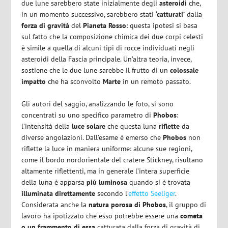
due lune sarebbero state inizialmente degli
asteroidi
che,
in un momento successivo, sarebbero stati
‘catturati’
dalla
forza di gravità
del
Pianeta Rosso
: questa ipotesi si basa
sul fatto che la composizione chimica dei due corpi celesti
è simile a quella di alcuni tipi di rocce individuati negli
asteroidi della Fascia principale. Un’altra teoria, invece,
sostiene che le due lune sarebbe il frutto di un
colossale
impatto
che ha sconvolto
Marte
in un remoto passato.
Gli autori del saggio, analizzando le foto, si sono
concentrati su uno specifico parametro di
Phobos
:
l’intensità della
luce solare
che questa luna
riflette
da
diverse angolazioni. Dall’esame è emerso che
Phobos
non
riflette la luce in maniera uniforme: alcune sue regioni,
come il bordo nordorientale del cratere Stickney, risultano
altamente riflettenti, ma in generale l’intera superficie
della luna è apparsa
più luminosa
quando si è trovata
illuminata direttamente
secondo l’
effetto Seeliger
.
Considerata anche la
natura porosa di Phobos
, il gruppo di
lavoro ha ipotizzato che esso potrebbe essere una
cometa
o un frammento di essa
catturata dalla forza di gravità di