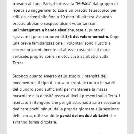
trovano al Luna Park, ribattezzata
“M-Wall”
dal gruppo di
ricerca su suggerimento Esa e un braccio telescopico per
edilizia, estensibile fino a 40 metri di altezza. A questo
braccio abbiamo sospeso alcuni volontari con
un’imbragatura a bande elastiche
, tese al punto di
sgravare il peso corporeo di
5/6 del valore terrestre
. Dopo
una breve familiarizzazione, i volontari sono riusciti a
correre orizzontalmente ad altezza costante sul muro
verticale, proprio come i motociclisti acrobatici sulla
Terra».
Secondo quanto emerso dallo studio l’intensità del
movimento e il tipo di corsa orizzontale contro le pareti
del cilindro sono sufficienti per mantenere la massa
muscolare e la densità ossea ai livelli presenti sulla Terra. I
ricercatori ritengono che per gli astronauti sarà necessario
dedicare pochi minuti della propria giornata alla sessione
della corsa, utilizzando le
pareti dei moduli abitativi
che
avranno forma circolare.