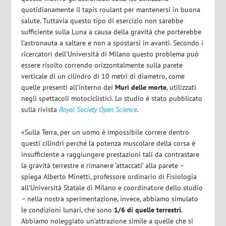
quotidianamente il tapis roulant per mantenersi in buona
salute. Tuttavia questo tipo di esercizio non sarebbe
sufficiente sulla Luna a causa della gravità che porterebbe
l’astronauta a saltare e non a spostarsi in avanti. Secondo i
ricercatori dell’Università di Milano questo problema può
essere risolto correndo orizzontalmente sulla parete
verticale
di un cilindro di 10 metri di diametro,
come
quelle presenti all’interno dei
Muri delle morte
, utilizzati
negli spettacoli motociclistici. Lo studio è stato pubblicato
sulla rivista
Royal Society Open Science
.
«Sulla Terra, per un uomo è impossibile correre dentro
questi cilindri perché la potenza muscolare della corsa è
insufficiente a raggiungere prestazioni tali da contrastare
la gravità terrestre e rimanere ‘attaccati’ alla parete –
spiega Alberto Minetti, professore ordinario di Fisiologia
all’Università Statale di Milano e coordinatore dello studio
– nella nostra sperimentazione, invece, abbiamo simulato
le condizioni lunari, che sono
1/6 di quelle terrestri
.
Abbiamo noleggiato un’attrazione simile a quelle che si