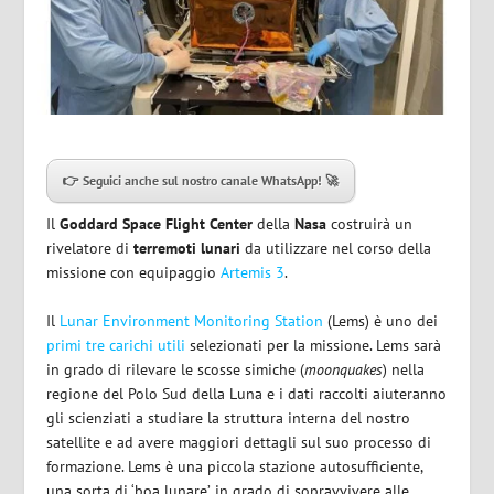
👉 Seguici anche sul nostro canale WhatsApp! 🚀
Il
Goddard Space Flight Center
della
Nasa
costruirà un
rivelatore di
terremoti lunari
da utilizzare nel corso della
missione con equipaggio
Artemis 3
.
Il
Lunar Environment Monitoring Station
(Lems) è uno dei
primi tre carichi utili
selezionati per la missione. Lems sarà
in grado di rilevare le scosse simiche (
moonquakes
) nella
regione del Polo Sud della Luna e i dati raccolti aiuteranno
gli scienziati a studiare la struttura interna del nostro
satellite e ad avere maggiori dettagli sul suo processo di
formazione. Lems è una piccola stazione autosufficiente,
una sorta di ‘boa lunare’, in grado di sopravvivere alle