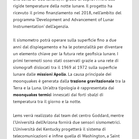
rigide temperature della notte lunare. Il progetto ha
ricevuto il primo finanziamento nel 2018, nell’ambito del
programma ‘Development and Advancement of Lunar
Instrumentation’ dell’agenzia.
Il sismometro potrà operare sulla superficie fino a due
anni dal dispiegamento e ha le potenzialità per diventare
un elemento chiave per la futura rete geofisica lunare. I
primi terremoti sono stati osservati grazie a una rete di
sismografi dislocati tra il 1969 al 1972 sulla superficie
lunare dalle
missioni Apollo
. La causa principale dei
moonquakes è generata dalla
trazione gravitazionale
tra la
Terra e la Luna. Un’altra tipologia è rappresentata dai
moonquakes termici
innescati dai forti sbalzi di
temperatura tra il giorno e la notte.
Lems verrà realizzato dal team del centro Goddard, mentre
l’Università dell’Arizona fornirà due sensori sismometrici.
L’Università del Kentucky progetterà il sistema di
telecomunicazioni e infine quella di Washington, a Saint