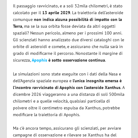
Il passaggio ravvicinato, e a soli 32mila chilometri, è stato
calcolato per il
13 aprile 2029
. La traiettoria dell’asteroide
comunque
non indica alcuna possibilità di impatto con la
Terra
, ma se la sua orbita fosse deviata da altri oggetti
spaziali? Nessun pericolo, almeno per i prossimi 100 anni.
Gli scienziati hanno analizzato due diversi cataloghi con le
orbite di asteroidi e comete, e assicurano che nulla sarà in
grado di modificarne il percorso. Nonostante il margine di
sicurezza,
Apophis
è sotto osservazione continua
.
Le simulazioni sono state eseguite con i dati della Nasa e
dell’Agenzia spaziale europea e
l’unica incognita emersa è
l’incontro ravvicinato di Apophis con l’asteroide Xanthus
. A
dicembre 2026 viaggeranno a una distanza di soli 500mila
chilometri e a quelle velocità, qualsiasi particella di
polvere oltre il centimetro espulsa da Xanthus, potrebbe
modificare la traiettoria di Apophis.
Ma c’è ancora tempo, assicurano gli scienziati, per avviare
campagne di osservazione e rilevare se Xanthus ha del