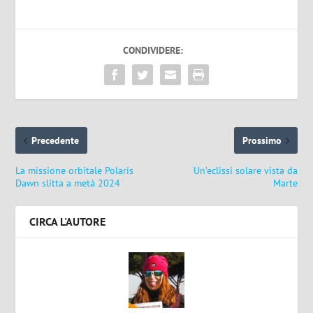
CONDIVIDERE:
Precedente
Prossimo
La missione orbitale Polaris
Un’eclissi solare vista da
Dawn slitta a metà 2024
Marte
CIRCA L'AUTORE