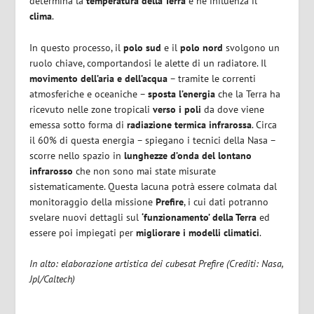
determina la
temperatura della Terra
e ne influenza il
clima
.
In questo processo, il
polo sud
e il
polo nord
svolgono un
ruolo chiave, comportandosi le alette di un radiatore. Il
movimento dell’aria e dell’acqua
– tramite le correnti
atmosferiche e oceaniche –
sposta l’energia
che la Terra ha
ricevuto nelle zone tropicali
verso i poli
da dove viene
emessa sotto forma di
radiazione termica infrarossa
. Circa
il 60% di questa energia – spiegano i tecnici della Nasa –
scorre nello spazio in
lunghezze d’onda del lontano
infrarosso
che non sono mai state misurate
sistematicamente. Questa lacuna potrà essere colmata dal
monitoraggio della missione
Prefire
, i cui dati potranno
svelare nuovi dettagli sul
‘funzionamento’ della Terra
ed
essere poi impiegati per
migliorare i modelli climatici
.
In alto: elaborazione artistica dei cubesat Prefire (Crediti: Nasa,
Jpl/Caltech)