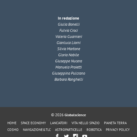
In redazione
Giulia Bonelli
Fulvia Croci
Valeria Guarnieri
Gianluca Liorni
Silvia Martone
Gloria Nobile
Giuseppe Nucera
Manuela Proietti
Giuseppina Pulcrano
Barbara Ranghelli
© 2026
Globalscience
HOME
SPACE ECONOMY
LANCIATORI
VITA NELLO SPAZIO
PIANETA TERRA
COSMO
NAVIGAZIONE&TLC
ASTROPARTICELLE
ROBOTICA
PRIVACY POLICY