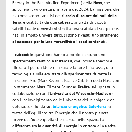
E
nergy in the
F
ar-
I
nfra
R
ed
E
xperiment) della
Nasa
, che
spiccherà il volo nella primavera del 2024. La missione, che
ha come scopo l’analisi del
rilascio di calore dai poli della
Terra
, è costituita da due
cubesat
; si tratta di piccoli
satelliti dalle dimensioni simili a una scatola di scarpe che,
nati in ambito universitario, si sono rivelati uno
strumento
di successo per la loro versatilità e i costi contenuti
.
I
cubesat
in questione hanno a bordo ciascuno uno
spettrometro termico a infrarossi
, che include specchi e
rilevatori per dividere e misurare la luce infrarossa; una
tecnologia simile era stata già sperimentata durante la
missione Mro (Mars Reconnaissance Orbiter) della Nasa con
lo strumento Mars Climate Sounder.
Prefire
, sviluppata in
collaborazione con l’
Università del Wisconsin-Madison
e
con il coinvolgimento delle Università del Michigan e del
Colorado, si fonda sul
bilancio energetico Sole-Terra
: si
tratta dell’equilibro tra l’energia che il nostro pianeta
riceve dal Sole e quella che rilascia nello spazio. La
differenza tra la quantità di energia in entrata e in uscita