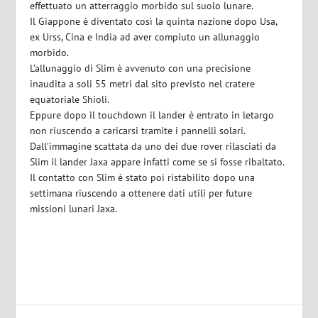
effettuato un atterraggio morbido sul suolo lunare.
Il Giappone è diventato così la quinta nazione dopo Usa,
ex Urss, Cina e India ad aver compiuto un allunaggio
morbido.
L’allunaggio di Slim è avvenuto con una precisione
inaudita a soli 55 metri dal sito previsto nel cratere
equatoriale Shioli.
Eppure dopo il touchdown il lander è entrato in letargo
non riuscendo a caricarsi tramite i pannelli solari.
Dall’immagine scattata da uno dei due rover rilasciati da
Slim il lander Jaxa appare infatti come se si fosse ribaltato.
Il contatto con Slim è stato poi ristabilito dopo una
settimana riuscendo a ottenere dati utili per future
missioni lunari Jaxa.