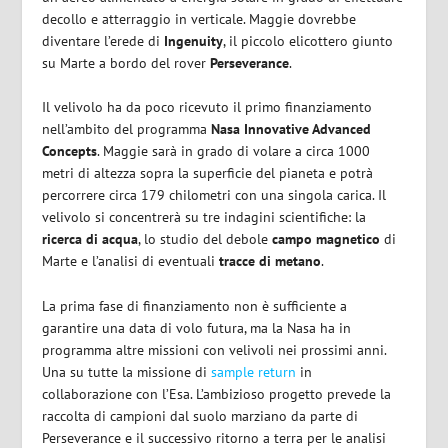
decollo e atterraggio in verticale. Maggie dovrebbe
diventare l’erede di
Ingenuity
, il piccolo elicottero giunto
su Marte a bordo del rover
Perseverance
.
Il velivolo ha da poco ricevuto il primo finanziamento
nell’ambito del programma
Nasa Innovative Advanced
Concepts
. Maggie sarà in grado di volare a circa 1000
metri di altezza sopra la superficie del pianeta e potrà
percorrere circa 179 chilometri con una singola carica. Il
velivolo si concentrerà su tre indagini scientifiche: la
ricerca di acqua
, lo studio del debole
campo magnetico
di
Marte e l’analisi di eventuali
tracce di metano
.
La prima fase di finanziamento non è sufficiente a
garantire una data di volo futura, ma la Nasa ha in
programma altre missioni con velivoli nei prossimi anni.
Una su tutte la missione di
sample return
in
collaborazione con l’Esa. L’ambizioso progetto prevede la
raccolta di campioni dal suolo marziano da parte di
Perseverance e il successivo ritorno a terra per le analisi