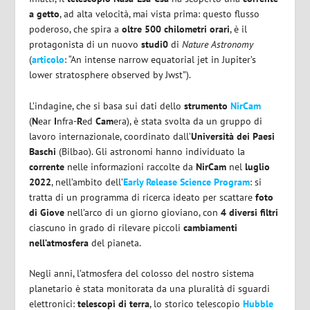
a getto
, ad alta velocità, mai vista prima: questo flusso
poderoso, che spira a
oltre 500 chilometri orari
, è il
protagonista di un nuovo
studi0
di
Nature Astronomy
(
articolo
: “An intense narrow equatorial jet in Jupiter’s
lower stratosphere observed by Jwst”).
L’indagine, che si basa sui dati dello
strumento
NirCam
(
N
ear
I
nfra-
R
ed
Cam
era), è stata svolta da un gruppo di
lavoro internazionale, coordinato dall’
Università dei Paesi
Baschi
(Bilbao). Gli astronomi hanno individuato la
corrente
nelle informazioni raccolte da
NirCam
nel
luglio
2022
, nell’ambito dell’
Early Release Science Program
: si
tratta di un programma di ricerca ideato per scattare
foto
di Giove
nell’arco di un giorno gioviano, con
4 diversi filtri
ciascuno in grado di rilevare piccoli
cambiamenti
nell’atmosfera
del pianeta.
Negli anni, l’atmosfera del colosso del nostro sistema
planetario è stata monitorata da una pluralità di sguardi
elettronici:
telescopi di terra
, lo storico telescopio
Hubble