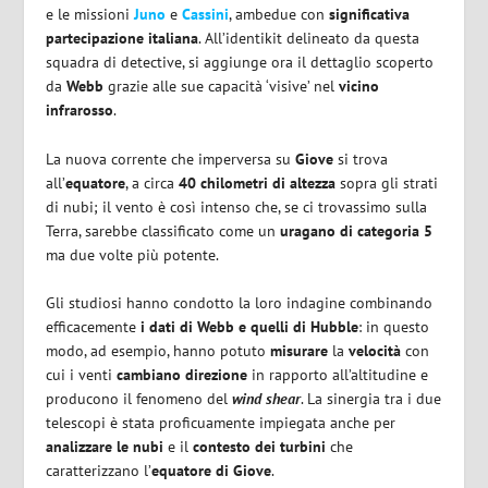
e le missioni
Juno
e
Cassini
, ambedue con
significativa
partecipazione italiana
. All’identikit delineato da questa
squadra di detective, si aggiunge ora il dettaglio scoperto
da
Webb
grazie alle sue capacità ‘visive’ nel
vicino
infrarosso
.
La nuova corrente che imperversa su
Giove
si trova
all’
equatore
, a circa
40 chilometri di altezza
sopra gli strati
di nubi; il vento è così intenso che, se ci trovassimo sulla
Terra, sarebbe classificato come un
uragano di categoria 5
ma due volte più potente.
Gli studiosi hanno condotto la loro indagine combinando
efficacemente
i dati di Webb e quelli di Hubble
: in questo
modo, ad esempio, hanno potuto
misurare
la
velocità
con
cui i venti
cambiano direzione
in rapporto all’altitudine e
producono il fenomeno del
wind shear
. La sinergia tra i due
telescopi è stata proficuamente impiegata anche per
analizzare le nubi
e il
contesto dei turbini
che
caratterizzano l’
equatore di Giove
.