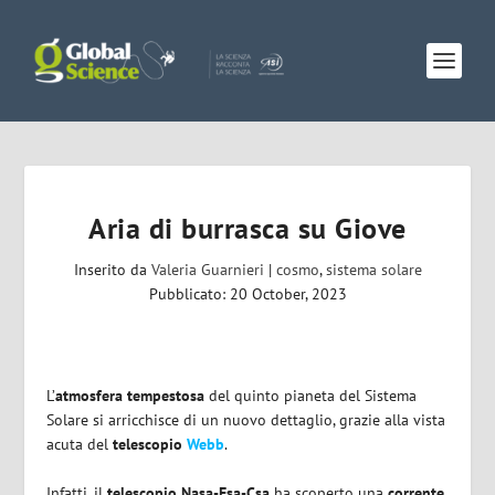
Aria di burrasca su Giove
Inserito da
Valeria Guarnieri
|
cosmo
,
sistema solare
Pubblicato: 20 October, 2023
L’
atmosfera tempestosa
del quinto pianeta del Sistema
Solare si arricchisce di un nuovo dettaglio, grazie alla vista
acuta del
telescopio
Webb
.
Infatti, il
telescopio Nasa-Esa-Csa
ha scoperto una
corrente