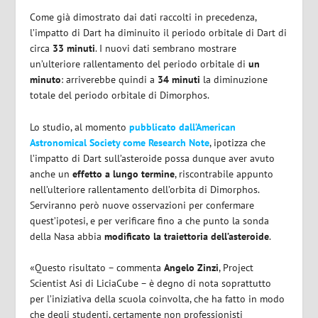
Come già dimostrato dai dati raccolti in precedenza,
l’impatto di Dart ha diminuito il periodo orbitale di Dart di
circa
33 minuti
. I nuovi dati sembrano mostrare
un’ulteriore rallentamento del periodo orbitale di
un
minuto
: arriverebbe quindi a
34 minuti
la diminuzione
totale del periodo orbitale di Dimorphos.
Lo studio, al momento
pubblicato dall’American
Astronomical Society come Research Note
, ipotizza che
l’impatto di Dart sull’asteroide possa dunque aver avuto
anche un
effetto a lungo termine
, riscontrabile appunto
nell’ulteriore rallentamento dell’orbita di Dimorphos.
Serviranno però nuove osservazioni per confermare
quest’ipotesi, e per verificare fino a che punto la sonda
della Nasa abbia
modificato la traiettoria dell’asteroide
.
«Questo risultato – commenta
Angelo
Zinzi
, Project
Scientist Asi di LiciaCube – è degno di nota soprattutto
per l’iniziativa della scuola coinvolta, che ha fatto in modo
che degli studenti, certamente non professionisti