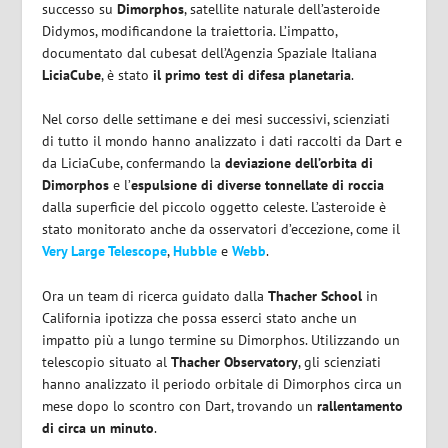
successo su
Dimorphos
, satellite naturale dell’asteroide
Didymos, modificandone la traiettoria. L’impatto,
documentato dal cubesat dell’Agenzia Spaziale Italiana
LiciaCube
, è stato
il primo test di difesa planetaria
.
Nel corso delle settimane e dei mesi successivi, scienziati
di tutto il mondo hanno analizzato i dati raccolti da Dart e
da LiciaCube, confermando la
deviazione dell’orbita di
Dimorphos
e l’
espulsione di diverse tonnellate di roccia
dalla superficie del piccolo oggetto celeste. L’asteroide è
stato monitorato anche da osservatori d’eccezione, come il
Very Large Telescope
,
Hubble
e
Webb
.
Ora un team di ricerca guidato dalla
Thacher
School
in
California ipotizza che possa esserci stato anche un
impatto più a lungo termine su Dimorphos. Utilizzando un
telescopio situato al
Thacher
Observatory
, gli scienziati
hanno analizzato il periodo orbitale di Dimorphos circa un
mese dopo lo scontro con Dart, trovando un
rallentamento
di circa un minuto
.