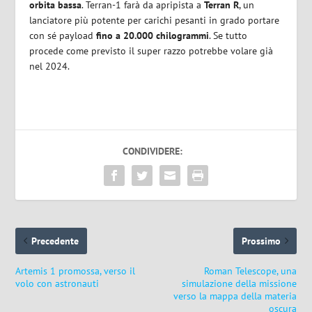
orbita bassa
. Terran-1 farà da apripista a
Terran R
, un
lanciatore più potente per carichi pesanti in grado portare
con sé payload
fino a 20.000 chilogrammi
. Se tutto
procede come previsto il super razzo potrebbe volare già
nel 2024.
CONDIVIDERE:
Precedente
Prossimo
Artemis 1 promossa, verso il
Roman Telescope, una
volo con astronauti
simulazione della missione
verso la mappa della materia
oscura