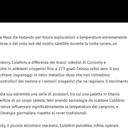
he Nasa sta testando per future esplorazioni a temperature estremamente
iove, o del polo sud del nostro satellite durante la notte lunare, un
atory, ColdArm, a differenza dei bracci robotici di Curiosity e
iche in ambienti criogenici fino a 173 gradi Celsius sotto zero. Il suo
 chiave: ingranaggi in vetro metallico sfuso che non richiedono
controllori del motore e i sensori criogenici che ne regolano il movimento
la sua estremità una serie di accessori, tra cui una paletta in titanio
perficie di un corpo celeste. Non avendo tecnologie da scaldare ColdArm
li senza influenzare significativamente la temperatura dei campioni, e
l’energia giornaliera rispetto ai rover tradizionali.
ty, il piccolo elicottero marziano, ColdArm potrebbe, infine, operare