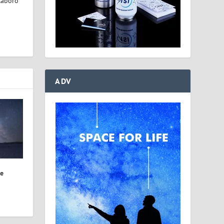
laboro
ADV
le