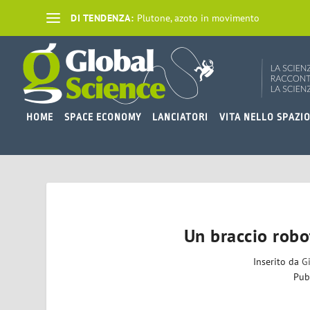
DI TENDENZA:
Plutone, azoto in movimento
HOME
SPACE ECONOMY
LANCIATORI
VITA NELLO SPAZI
Un braccio robo
Inserito da
G
Pub