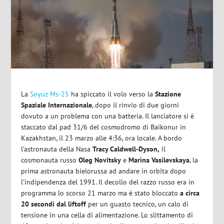
La
Soyuz Ms-25
ha spiccato il volo verso la
Stazione
Spaziale Internazionale
, dopo il rinvio di due giorni
dovuto a un problema con una batteria. Il lanciatore si è
staccato dal pad 31/6 del cosmodromo di Baikonur in
Kazakhstan, il 23 marzo alle 4:36, ora locale. A bordo
l’astronauta della Nasa
Tracy Caldwell-Dyson,
il
cosmonauta russo
Oleg Novitsky
e
Marina Vasilevskaya
, la
prima astronauta bielorussa ad andare in orbita dopo
l’indipendenza del 1991. Il decollo del razzo russo era in
programma lo scorso 21 marzo ma è stato bloccato
a circa
20 secondi dal liftoff
per un guasto tecnico, un calo di
tensione in una cella di alimentazione. Lo slittamento di