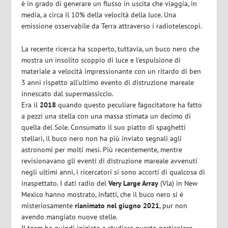
è in grado di generare un flusso in uscita che viaggia, in
media, a circa il 10% della velocità della luce. Una
emissione osservabile da Terra attraverso i radiotelescopi.
La recente ricerca ha scoperto, tuttavia, un buco nero che
mostra un insolito scoppio di luce e l’espulsione di
materiale a velocità impressionante con un ritardo di ben
3 anni rispetto all’ultimo evento di distruzione mareale
innescato dal supermassiccio.
Era il
2018
quando questo peculiare fagocitatore ha fatto
a pezzi una stella con una massa stimata un decimo di
quella del Sole. Consumato il suo piatto di spaghetti
stellari, il buco nero non ha più inviato segnali agli
astronomi per molti mesi. Più recentemente, mentre
revisionavano gli eventi di distruzione mareale avvenuti
negli ultimi anni, i ricercatori si sono accorti di qualcosa di
inaspettato. I dati radio del
Very Large Array
(Vla) in New
Mexico hanno mostrato, infatti, che il buco nero si è
misteriosamente
rianimato nel giugno 2021
, pur non
avendo mangiato nuove stelle.
Il team ha quindi iniziato a studiare questo particolare