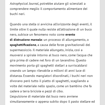
Astrophysical Journal
, potrebbe aiutare gli scienziati a
comprendere meglio il comportamento alimentare dei
buchi neri.
Quando una stella si avvicina all’orizzonte degli eventi, il
limite oltre il quale nulla resiste all’attrazione di un buco
nero, subisce un fenomeno noto come
evento
di distruzione mareale
: un processo di allungamento, o
spaghettificazione
, a causa delle forze gravitazionali del
supermassiccio. Il materiale allungato, inizia, così a
muoversi a spirale intorno al buco nero, come l’acqua che
gira prima di cadere nel foro di un lavandino. Questo
movimento porta gli spaghetti stellari a surriscaldarsi
creando un lampo rilevabile a milioni di anni luce di
distanza. Essendo mangiatori disordinati, i buchi neri non
divorano però tutto il piatto di spaghetti, scagliando a
volte del materiale nello spazio, come un bambino che fa
cadere a terra briciole e pezzi di cibo.
L’espulsione di materiale dal buco nero avviene
simultaneamente o appena subito dopo il pasto stellare ed