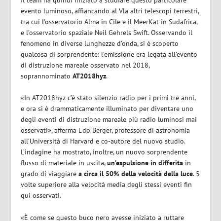
evento luminoso, affiancando al Vla altri telescopi terrestri,
tra cui l’osservatorio Alma in Cile e il MeerKat in Sudafrica,
e l’osservatorio spaziale Neil Gehrels Swift. Osservando il
fenomeno in diverse lunghezze d’onda, si è scoperto
qualcosa di sorprendente: l’emissione era legata all’evento
di distruzione mareale osservato nel 2018,
soprannominato
AT2018hyz
.
«In AT2018hyz c’è stato silenzio radio per i primi tre anni,
e ora si è drammaticamente illuminato per diventare uno
degli eventi di distruzione mareale più radio luminosi mai
osservati», afferma Edo Berger, professore di astronomia
all’Università di Harvard e co-autore del nuovo studio.
L’indagine ha mostrato, inoltre, un nuovo sorprendente
flusso di materiale in uscita,
un’espulsione in differita
in
grado di viaggiare
a circa il 50% della velocità della luce
. 5
volte superiore alla velocità media degli stessi eventi fin
qui osservati.
«È come se questo buco nero avesse iniziato a ruttare