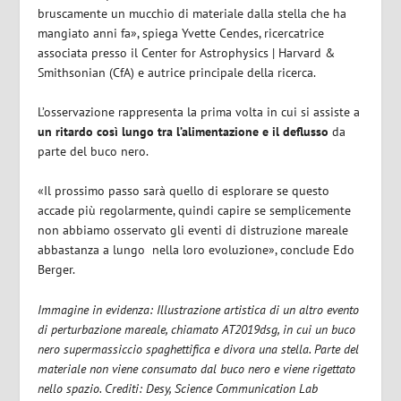
bruscamente un mucchio di materiale dalla stella che ha
mangiato anni fa», spiega Yvette Cendes, ricercatrice
associata presso il Center for Astrophysics | Harvard &
Smithsonian (CfA) e autrice principale della ricerca.
L’osservazione rappresenta la prima volta in cui si assiste a
un ritardo così lungo tra l’alimentazione e il deflusso
da
parte del buco nero.
«Il prossimo passo sarà quello di esplorare se questo
accade più regolarmente, quindi capire se semplicemente
non abbiamo osservato gli eventi di distruzione mareale
abbastanza a lungo nella loro evoluzione», conclude Edo
Berger.
Immagine in evidenza: Illustrazione artistica di un altro evento
di perturbazione mareale, chiamato AT2019dsg, in cui un buco
nero supermassiccio spaghettifica e divora una stella. Parte del
materiale non viene consumato dal buco nero e viene rigettato
nello spazio. Crediti: Desy, Science Communication Lab