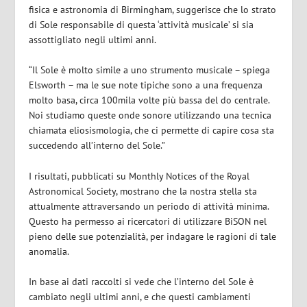
fisica e astronomia di Birmingham, suggerisce che lo strato
di Sole responsabile di questa ‘attività musicale’ si sia
assottigliato negli ultimi anni.
“Il Sole è molto simile a uno strumento musicale – spiega
Elsworth – ma le sue note tipiche sono a una frequenza
molto basa, circa 100mila volte più bassa del do centrale.
Noi studiamo queste onde sonore utilizzando una tecnica
chiamata eliosismologia, che ci permette di capire cosa sta
succedendo all’interno del Sole.”
I risultati, pubblicati su Monthly Notices of the Royal
Astronomical Society, mostrano che la nostra stella sta
attualmente attraversando un periodo di attività minima.
Questo ha permesso ai ricercatori di utilizzare BiSON nel
pieno delle sue potenzialità, per indagare le ragioni di tale
anomalia.
In base ai dati raccolti si vede che l’interno del Sole è
cambiato negli ultimi anni, e che questi cambiamenti