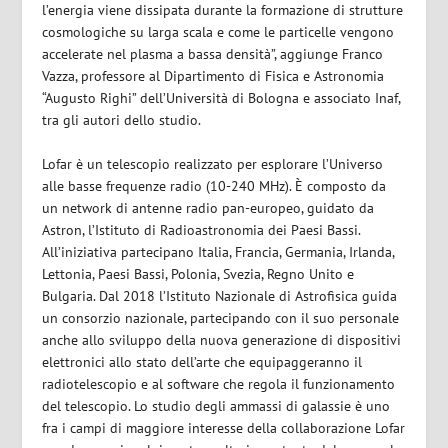
l’energia viene dissipata durante la formazione di strutture
cosmologiche su larga scala e come le particelle vengono
accelerate nel plasma a bassa densità”, aggiunge Franco
Vazza, professore al Dipartimento di Fisica e Astronomia
“Augusto Righi” dell’Università di Bologna e associato Inaf,
tra gli autori dello studio.
Lofar è un telescopio realizzato per esplorare l’Universo
alle basse frequenze radio (10-240 MHz). È composto da
un network di antenne radio pan-europeo, guidato da
Astron, l’Istituto di Radioastronomia dei Paesi Bassi.
All’iniziativa partecipano Italia, Francia, Germania, Irlanda,
Lettonia, Paesi Bassi, Polonia, Svezia, Regno Unito e
Bulgaria. Dal 2018 l’Istituto Nazionale di Astrofisica guida
un consorzio nazionale, partecipando con il suo personale
anche allo sviluppo della nuova generazione di dispositivi
elettronici allo stato dell’arte che equipaggeranno il
radiotelescopio e al software che regola il funzionamento
del telescopio. Lo studio degli ammassi di galassie è uno
fra i campi di maggiore interesse della collaborazione Lofar