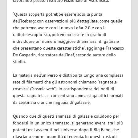
lavorando presso l’Istituto Nazionale di Astrofisica.
“Questa scoperta potrebbe essere solo la punta
dell’iceberg: con osservazioni più dettagliate, come quelle
che potremo avere con il nuovo Lofar 2.0 e con il
radiotelescopio Ska, potremmo essere in grado di
individuare un numero maggiore di ammassi di galassie
che presentano queste caratteristiche”, aggiunge Francesco
De Gasperin, ricercatore dell’Inaf, secondo autore dello
studio.
La materia nell’universo è distribuita lungo una complessa
rete di filamenti che gli astronomi chiamano “ragnatela
cosmica” (“cosmic web”). In corrispondenza dei nodi di
questa ragnatela, si concentrano ammassi galattici formati
da centinaia o anche migliaia di galassie.
Quando due di questi ammassi di galassie collidono per
fondersi in un unico ammasso, si generano eventi tra i più
potenti mai avvenuti nell’universo dopo il Big Bang, che
rilasciano enormi quantità di energia. In questi casi, gli