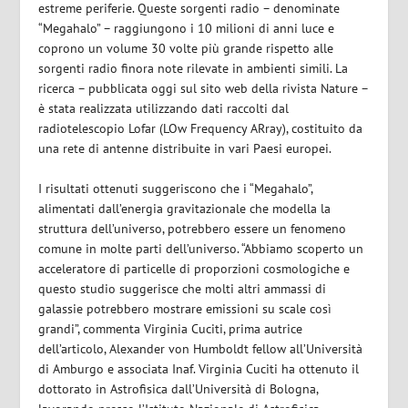
estreme periferie. Queste sorgenti radio – denominate
“Megahalo” – raggiungono i 10 milioni di anni luce e
coprono un volume 30 volte più grande rispetto alle
sorgenti radio finora note rilevate in ambienti simili. La
ricerca – pubblicata oggi sul sito web della rivista Nature –
è stata realizzata utilizzando dati raccolti dal
radiotelescopio Lofar (LOw Frequency ARray), costituito da
una rete di antenne distribuite in vari Paesi europei.
I risultati ottenuti suggeriscono che i “Megahalo”,
alimentati dall’energia gravitazionale che modella la
struttura dell’universo, potrebbero essere un fenomeno
comune in molte parti dell’universo. “Abbiamo scoperto un
acceleratore di particelle di proporzioni cosmologiche e
questo studio suggerisce che molti altri ammassi di
galassie potrebbero mostrare emissioni su scale così
grandi”, commenta Virginia Cuciti, prima autrice
dell’articolo, Alexander von Humboldt fellow all’Università
di Amburgo e associata Inaf. Virginia Cuciti ha ottenuto il
dottorato in Astrofisica dall’Università di Bologna,